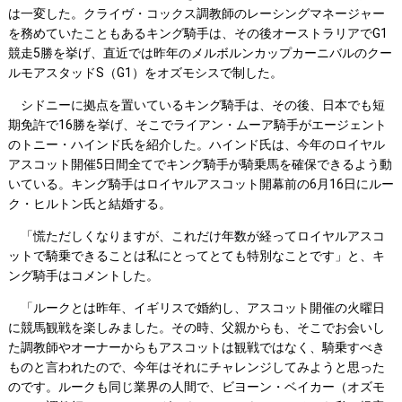
は一変した。クライヴ・コックス調教師のレーシングマネージャー
を務めていたこともあるキング騎手は、その後オーストラリアでG1
競走5勝を挙げ、直近では昨年のメルボルンカップカーニバルのクー
ルモアスタッドS（G1）をオズモシスで制した。
シドニーに拠点を置いているキング騎手は、その後、日本でも短
期免許で16勝を挙げ、そこでライアン・ムーア騎手がエージェント
のトニー・ハインド氏を紹介した。ハインド氏は、今年のロイヤル
アスコット開催5日間全てでキング騎手が騎乗馬を確保できるよう動
いている。キング騎手はロイヤルアスコット開幕前の6月16日にルー
ク・ヒルトン氏と結婚する。
「慌ただしくなりますが、これだけ年数が経ってロイヤルアスコ
ットで騎乗できることは私にとってとても特別なことです」と、キ
ング騎手はコメントした。
「ルークとは昨年、イギリスで婚約し、アスコット開催の火曜日
に競馬観戦を楽しみました。その時、父親からも、そこでお会いし
た調教師やオーナーからもアスコットは観戦ではなく、騎乗すべき
ものと言われたので、今年はそれにチャレンジしてみようと思った
のです。ルークも同じ業界の人間で、ビヨーン・ベイカー（オズモ