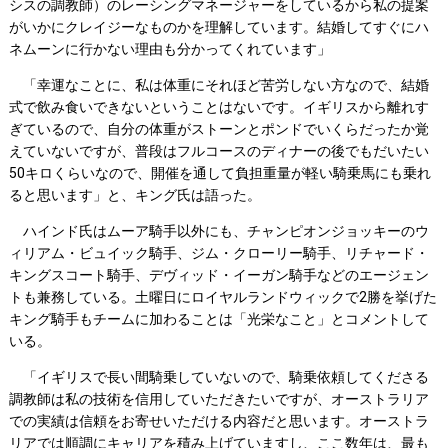
シスの調教師）のレーシングマネージャーをしているから私の提案
がいかにクレイジーなものかを理解しています。結婚してすぐにハ
ネムーンに行かない理由も分かってくれています」
「幸運なことに、私は体重にそれほど苦労しない方なので、結婚
式で飲み食いできないということはないです。イギリスから離れす
ぎているので、自分の体重がストーンとポンドでいくらだったか覚
えていないですが、普段はフルコースのディナーの後でもだいたい
50キロくらいなので、開催を通して負担重量が軽い騎乗馬にも乗れ
ると思います」と、キング氏は語った。
ハインド氏はムーア騎手以外にも、チャンピオンジョッキーのウ
ィリアム・ビュイック騎手、ジム・クローリー騎手、リチャード・
キングスコート騎手、デヴィッド・イーガン騎手などのエージェン
トも兼務している。土曜日にロイヤルランドウィックで2勝を挙げた
キング騎手もチームに加わることは「光栄なこと」とコメントして
いる。
「イギリスで長い間騎乗していないので、騎乗依頼してくださる
調教師は私の技術を信用していただきたいですが、オーストラリア
での実績は信頼をお寄せいただける内容だと思います。オーストラ
リアでは順調にキャリアを積み上げていますし、ここ数年は、最も