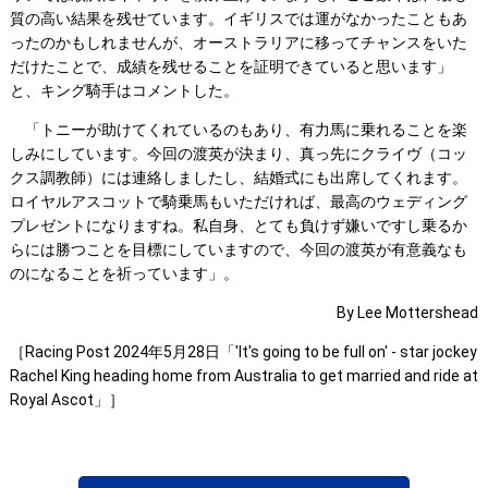
質の高い結果を残せています。イギリスでは運がなかったこともあ
ったのかもしれませんが、オーストラリアに移ってチャンスをいた
だけたことで、成績を残せることを証明できていると思います」
と、キング騎手はコメントした。
「トニーが助けてくれているのもあり、有力馬に乗れることを楽
しみにしています。今回の渡英が決まり、真っ先にクライヴ（コッ
クス調教師）には連絡しましたし、結婚式にも出席してくれます。
ロイヤルアスコットで騎乗馬もいただければ、最高のウェディング
プレゼントになりますね。私自身、とても負けず嫌いですし乗るか
らには勝つことを目標にしていますので、今回の渡英が有意義なも
のになることを祈っています」。
By Lee Mottershead
［Racing Post 2024年5月28日「'It's going to be full on' - star jockey
Rachel King heading home from Australia to get married and ride at
Royal Ascot」］