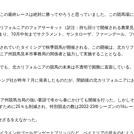
この最終レースは絶対に勝ってやろうと思っていました。この競馬場に
リフォルニアのフェアサーキット（訳注：持ち回りで開催される農業見
まり、10月中旬までサクラメント、サンタローザ、ファーンデール、フ
されていたタイミングで秋季競馬が開催される。この開催は、北カリフ
ニア州競馬見本市事務局の関係者と協力して実施することとなる。
でも、北カリフォルニアの競馬の未来は不透明で困難に直面している。
シング社が昨年７月に発表したものだが、閉鎖後の北カリフォルニアに
ア州競馬当局の強い要請で冬から春にかけても開催を行った。しかし
戻すために25％も削減され、特別競走の数は2022-23年シーズンの16
せざるをえなかった。
イラインやゴールデンゲートブリッジなど、ベイエリアの息をのむよう