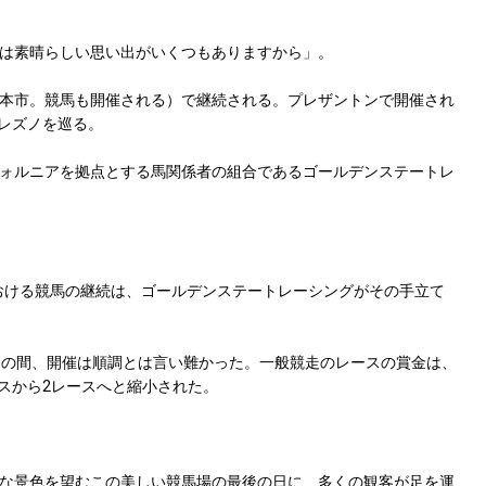
は素晴らしい思い出がいくつもありますから」。
本市。競馬も開催される）で継続される。プレザントンで開催され
レズノを巡る。
ォルニアを拠点とする馬関係者の組合であるゴールデンステートレ
おける競馬の継続は、ゴールデンステートレーシングがその手立て
その間、開催は順調とは言い難かった。一般競走のレースの賞金は、
レースから2レースへと縮小された。
な景色を望むこの美しい競馬場の最後の日に、多くの観客が足を運