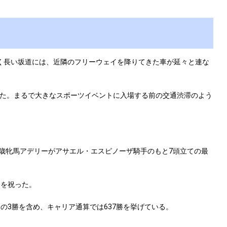
く長い坂道には、近隣のフリーウェイを降りてきた車が延々と連な
た。まるで大きなスポーツイベントに入場する前の交通渋滞のよう
歳牝馬アデリーがアサエル・エスピノーザ騎手のもと7頭立ての最
利を祝った。
の3勝を含め、キャリア通算では637勝を挙げている。