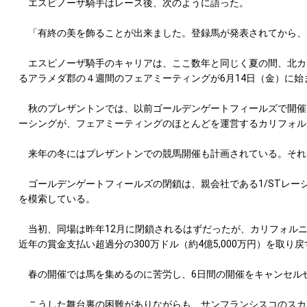
エスピノーザ騎手はレース後、次のように語った。
「有終の美を飾ることが出来ました。登録馬が発表されてから、
エスピノーザ騎手のキャリアは、ここ数年と同じく夏の間、北カ
るアラメダ郡の４週間のフェアミーティングが6月14日（金）に始
秋のプレザントンでは、以前ゴールデンゲートフィールズで開催
ーシングが、フェアミーティングのほとんどを運営するカリフォル
来年の冬にはプレザントンでの競馬開催も計画されている。それ
ゴールデンゲートフィールズの閉鎖は、親会社である1/STレー
を模索している。
当初、同場は昨年12月に閉鎖されるはずだったが、カリフォルニ
近年の賞金支払い超過分の300万ドル（約4億5,000万円）を取り
春の開催では馬を集めるのに苦労し、6日間の開催をキャンセル
こうした舞台裏の困難がありながらも、サンフランシスコのスカ