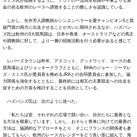
スミス氏が指摘するように、アジアの一流馬を自国や中東よりも賞
金の劣る欧州のレースへ誘致することの難しさを認識している。
しかし、矢作芳人調教師がシンエンペラーを愛チャンピオンSと凱
旋門賞の両方に出走させることが大いに期待されるなか、ハズバン
ズ氏は欧州の3大競馬国は、日本や香港、オーストラリアなどの馬主
や調教師に対して、より一層の招致活動を行う必要があると感じて
いる。
レパーズタウンは昨年、アスコット、グッドウッド、ヨークの各
競馬場およびジョッキークラブとともに、BHAのジョー・ソーマレ
ズ・スミス氏が委員長を務めるJRAとの合同委員会に参加した。協
力関係を強化するとともに、最終的には相互の主要競走への出走を
促すための方策を検討することを目的としている。
ハズバンズ氏は、次のように述べた。
「私たちは皆、それぞれの立場で競い合い、自分たちに最善とな
る方法を模索しています。しかし、おそらく将来に向けての最善の
方法は、協調的なアプローチをとり、そこにフランスの関係者も参
加してもらい、欧州のレースカレンダーをどう良い形に組んで、海