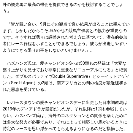
外の競走馬に最高の機会を提供できるのかを検討することでしょ
う」
「皆が競い合い、9月にその観点で良い結果が出ることは望んでい
ます。しかしだからこそJRAや他の競馬主催者との協力が重要なの
です。そうすれば我々は調整された考え方に基づいて、潜在的参加
者にレース行程を示すことができるでしょう。彼らが出走しやすい
ようにできる限りの事をしないといけません」。
ハズバンズ氏は、愛チャンピオンSへの50頭もの登録は「大変な
盛り上がりを見せており非常に重要なリニューアルになる」と絶賛
した。ダブルスパラティヴDouble Superlative）とシーイットアゲイ
ン（See It Again）の2頭は、南アフリカとの間の検疫が最近緩和さ
れた恩恵を受けている。
レパーズタウンの愛チャンピオンズデーに出走した日本調教馬は
2019年のディアドラが最初だったが、それ以降は1頭も参戦してい
ない。ハズバンズ氏は、海外のコネクションとの関係を築くために
は多大な努力が必要であり、それによって相応しい馬がいるときに
特定のレースを思い浮かべてもらえるようになるのだと指摘した。