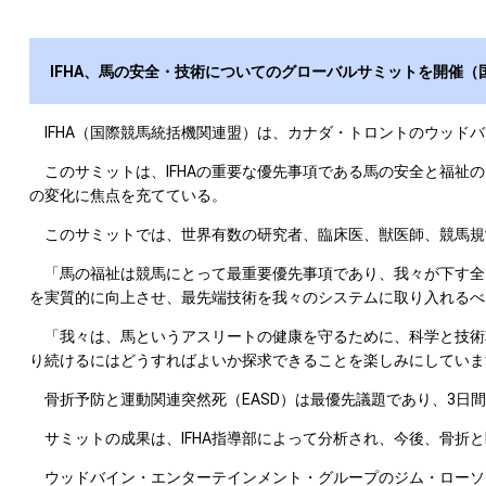
IFHA、馬の安全・技術についてのグローバルサミットを開催（
IFHA（国際競馬統括機関連盟）は、カナダ・トロントのウッドバ
このサミットは、IFHAの重要な優先事項である馬の安全と福祉の向
の変化に焦点を充てている。
このサミットでは、世界有数の研究者、臨床医、獣医師、競馬規
「馬の福祉は競馬にとって最重要優先事項であり、我々が下す全ての
を実質的に向上させ、最先端技術を我々のシステムに取り入れるべ
「我々は、馬というアスリートの健康を守るために、科学と技術革
り続けるにはどうすればよいか探求できることを楽しみにしていま
骨折予防と運動関連突然死（EASD）は最優先議題であり、3日
サミットの成果は、IFHA指導部によって分析され、今後、骨折と
ウッドバイン・エンターテインメント・グループのジム・ローソン