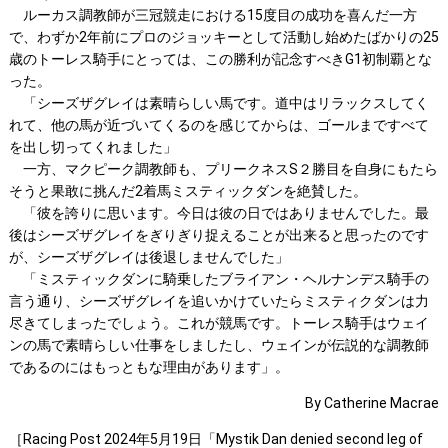
ルーカス調教師が三冠競走における15度目の成功を喜んだ一方
で、わずか2年前にプロのジョッキーとして活動し始めたばかりの25
歳のトーレス騎手にとっては、この勝利が記念すべきG1初制覇とな
った。
「シーズザグレイは素晴らしい馬です。道中はリラックスしてく
れて、他の馬が近づいてくるのを感じてからは、ゴールまですべて
を出し切ってくれました」
一方、マクピーク調教師も、プリークネスS２勝目を自身にもたら
そうと果敢に挑んだ2着馬ミスティックダンを絶賛した。
「彼を誇りに思います。今日は彼の日ではありませんでした。最
後はシーズザグレイをぎりぎり捉えることが出来ると思ったのです
が、シーズザグレイは後退しませんでした」
「ミスティックダンに騎乗したブライアン・ヘルナンデス騎手の
言う通り、シーズザグレイを追いかけていたらミスティクダンは力
尽きてしまったでしょう。これが競馬です。トーレス騎手はウェイ
ンの馬で素晴らしい仕事をしましたし、ウェインが伝説的な調教師
であるのにはもっともな理由があります」。
By Catherine Macrae
［Racing Post 2024年5月19日「Mystik Dan denied second leg of