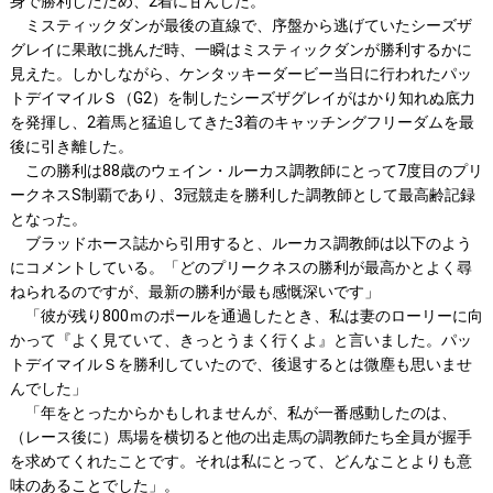
身で勝利したため、2着に甘んじた。
ミスティックダンが最後の直線で、序盤から逃げていたシーズザ
グレイに果敢に挑んだ時、一瞬はミスティックダンが勝利するかに
見えた。しかしながら、ケンタッキーダービー当日に行われたパッ
トデイマイルＳ（G2）を制したシーズザグレイがはかり知れぬ底力
を発揮し、2着馬と猛追してきた3着のキャッチングフリーダムを最
後に引き離した。
この勝利は88歳のウェイン・ルーカス調教師にとって7度目のプリ
ークネスS制覇であり、3冠競走を勝利した調教師として最高齢記録
となった。
ブラッドホース誌から引用すると、ルーカス調教師は以下のよう
にコメントしている。「どのプリークネスの勝利が最高かとよく尋
ねられるのですが、最新の勝利が最も感慨深いです」
「彼が残り800ｍのポールを通過したとき、私は妻のローリーに向
かって『よく見ていて、きっとうまく行くよ』と言いました。パッ
トデイマイルＳを勝利していたので、後退するとは微塵も思いませ
んでした」
「年をとったからかもしれませんが、私が一番感動したのは、
（レース後に）馬場を横切ると他の出走馬の調教師たち全員が握手
を求めてくれたことです。それは私にとって、どんなことよりも意
味のあることでした」。