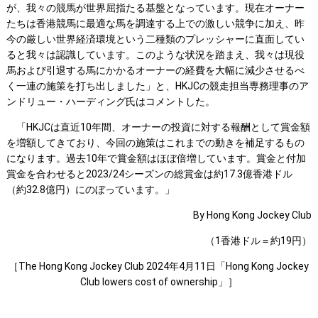
が、我々の競馬が世界屈指たる基盤となっています。現在オーナー
たちは香港競馬に最適な馬を調達する上での激しい競争に加え、昨
今の厳しい世界経済環境という二種類のプレッシャーに直面してい
ると我々は認識しています。このような状況を踏まえ、我々は現役
馬および引退する馬にかかるオーナーの経費を大幅に減少させるべ
く一連の施策を打ち出しました」と、HKJCの競走担当専務理事のア
ンドリュー・ハーディング氏はコメントした。
「HKJCは直近10年間、オーナーの投資に対する報酬として賞金額
を増額してきており、今回の施策はこれまでの動きを補足するもの
になります。過去10年で賞金額はほぼ倍増しています。賞金と付加
賞金を合わせると2023/24シーズンの総賞金は約17.3億香港ドル
（約32.8億円）にのぼっています。」
By Hong Kong Jockey Club
（1香港ドル＝約19円）
［The Hong Kong Jockey Club 2024年4月11日「Hong Kong Jockey
Club lowers cost of ownership」］