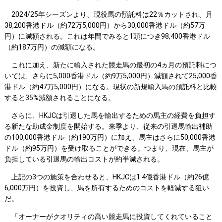
2024/25年シーズンより、現役馬の預託料は22％カットされ、月
38,200香港ドル（約72万5,000円）から30,000香港ドル（約57万
円）に減額される。これは年間でみると1頭につき98,400香港ドル
（約187万円）の減額になる。
これに加え、新たに輸入された競走馬の最初の4ヵ月の預託料につ
いては、さらに5,000香港ドル（約9万5,000円）減額されて25,000香
港ドル（約47万5,000円）になる。現状の新規輸入馬の預託料と比較
すると35%減額されることになる。
さらに、HKJCは引退した馬を輸出するための馬主の経費を負担す
る新たな助成金制度を開始する。来季より、従来の引退馬輸出補助
の100,000香港ドル（約190万円）に加え、馬主はさらに50,000香港
ドル（約95万円）を受け取ることができる。つまり、現在、馬主が
負担している引退馬の輸出コストが約半減される。
上記の3つの施策を合わせると、HKJCは1.4億香港ドル（約26億
6,000万円）を投資し、馬を所有するためのコストを軽減する狙い
だ。
「オーナーがクオリティの高い競走馬に投資してくれていること