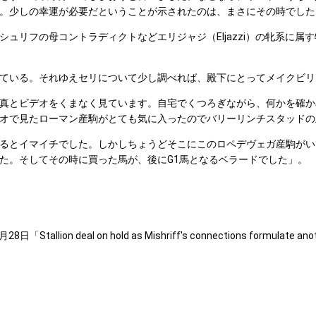
。少しの幸運が必要だということが示されたのは、まさにその時でした
リフの母コントラディクトなどエリジャジ（Eljazzi）の牝系に属
ている。それゆえセリについて少し調べれば、殿下にとってメイクビリ
真とビデオをくまなく見ています。自宅でくつろぎながら、何かを確か
オで見たローマン産駒がとても気に入ったのでバリーリンチスタッドの
るとイマイチでした。しかしちょうどそこにこのロペデヴェガ産駒がい
た。そしてその時に買った馬が、後にG1馬となるベラードでした」。
8日「Stallion deal on hold as Mishriff's connections formulate an