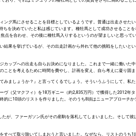
しており、それはミシュリフの種牡馬としての資質をさらに高めること
ィング馬にさせることを目標としているようです。普通は出走させたい
気持ちを決めていたと私は感じています。種牡馬として成功させることを
に焦点を合わせ、その後に種牡馬入りするというのが望ましいと思って
結果を挙げているが、その出走計画から外れて他の挑戦をしたいとい
ジカップへの出走も自らお決めになりました。これまで一緒に働いた中
のことを考えるために時間を費やし、計画を変え、自ら考えに凝り固ま
てみましょうか？』と言ってくるでしょう。そういうふうにして、私た
（父マクフィ）を18万ギニー（約2,835万円）で獲得した2012年
終的に10頭のリストを作りました。そのうち8頭はニューアプローチ
たが、ファーガソン氏がその産駒を落札してしまいました。そして彼は
をすべて取り除いてしまおうと言いました。なぜなら、リストのうち1