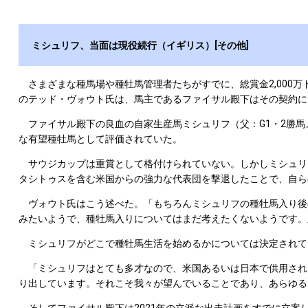
ミシュリフ、当面は現役続行（イギリス）[その他]
さまざまな種馬場や種牡馬管理者たちがすでに、総賞金2,000
のテッド・ヴォウト氏は、馬主であるファイサル殿下はその契約に
ファイサル殿下の良血の自家生産馬ミシュリフ（父：G1・2勝馬
な有望種牡馬として評価されていた。
サウジカップは重賞として格付けられていない。しかしミシュリフ
タシトゥスを含む米国からの強力な代表団を撃退したことで、自ら
ヴォウト氏はこう述べた。「もちろんミシュリフの種牡馬入り後
みたいようで、種牡馬入りについてはまだ考えたくないようです。
ミシュリフがどこで種牡馬生活を始めるかについては決定されて
「ミシュリフはとても多才なので、米国あるいは日本で供用され
り出しています。それこそ我々が望んでいることであり、あらゆる