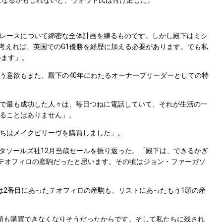
になるかもしれないと、ヴォウト氏は付け足した。
レースについて綿密な全体計画を練るものです。しかし殿下はミシ
考えれば、英国でのG1優勝を経歴に加える必要があります。でも私
います」。
う意欲もまた、殿下の40年にわたるオーナーブリーダーとしての特
で最も成功した人々は、毎日つねに電話していて、それが生活の一
ることはありません」。
ちはメイクビリーヴを購買しました」。
タタソールズ社12月当歳セールを振り返った。「殿下は、できるかぎ
かテオフィロの産駒だったと思います。その頃はジョン・ファーガソ
2番目にあったテオフィロの産駒も、リストにあったもう1頭の産
頭も購買できなくなりそうだったからです。そして私たちに残され