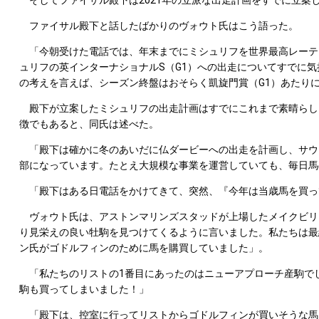
そしてファイサル殿下は2021年の立派な出走計画をすでに立案
ファイサル殿下と話したばかりのヴォウト氏はこう語った。
「今朝受けた電話では、年末までにミシュリフを世界最高レーテ
ュリフの英インターナショナルS（G1）への出走についてすでに
の考えを言えば、シーズン終盤はおそらく凱旋門賞（G1）あたり
殿下が立案したミシュリフの出走計画はすでにこれまで素晴らしい
徴でもあると、同氏は述べた。
「殿下は確かに冬のあいだに仏ダービーへの出走を計画し、サウ
部になっています。たとえ大規模な事業を運営していても、毎日馬
「殿下はある日電話をかけてきて、突然、『今年は当歳馬を買っ
ヴォウト氏は、アストンマリンズスタッドが上場したメイクビリーヴ
り見栄えの良い牡駒を見つけてくるように言いました。私たちは最
ン氏がゴドルフィンのために馬を購買していました」。
「私たちのリストの1番目にあったのはニューアプローチ産駒でし
駒も買ってしまいました！」
「殿下は、控室に行ってリストからゴドルフィンが買いそうな馬