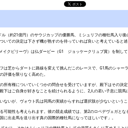
万ドル（約21億円）のサウジカップの優勝馬、ミシュリフの種牡馬入り
ついての決定は下さず機が熟すのを待っていれば良いと考えていると述
メイクビリーヴ）は仏ダービー（G1 ジョッケークリュブ賞）を制し
は芝からダートに路線を変えて挑んだこのレースで、G1馬のシャー
の評価を限りなく高めた。
の所有権についていくつかの問合せを受けていますが、殿下はその決定
殿下はご自身が好きなことを続けられるように、2人の若い子息に競馬
いないが、ヴォウト氏は同馬の実績からすれば選択肢が少ないというこ
る可能性も考えられます。彼の競走成績では、第2のロペデヴェガとな
国に出走馬を送り出す真の国際的種牡馬になってほしいです」。