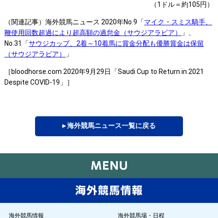
（1ドル＝約105円）
（関連記事）海外競馬ニュース 2020年No.9「
マイク・スミス騎手、
鞭使用回数超過により超高額の過怠金（サウジアラビア）
」、
No.31「
サウジカップ、2着～10着馬に賞金分配も優勝賞金は保留
（サウジアラビア）
」
［bloodhorse.com 2020年9月29日「Saudi Cup to Return in 2021
Despite COVID-19」］
▸ 海外競馬ニュース一覧に戻る
海外競馬情報
海外競馬場・日程