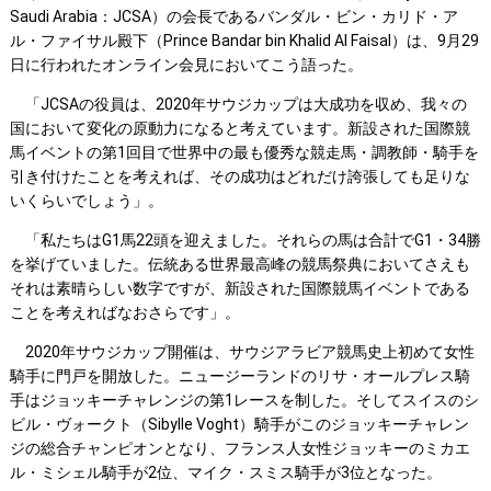
Saudi Arabia：JCSA）の会長であるバンダル・ビン・カリド・ア
ル・ファイサル殿下（Prince Bandar bin Khalid Al Faisal）は、9月29
日に行われたオンライン会見においてこう語った。
「JCSAの役員は、2020年サウジカップは大成功を収め、我々の
国において変化の原動力になると考えています。新設された国際競
馬イベントの第1回目で世界中の最も優秀な競走馬・調教師・騎手を
引き付けたことを考えれば、その成功はどれだけ誇張しても足りな
いくらいでしょう」。
「私たちはG1馬22頭を迎えました。それらの馬は合計でG1・34勝
を挙げていました。伝統ある世界最高峰の競馬祭典においてさえも
それは素晴らしい数字ですが、新設された国際競馬イベントである
ことを考えればなおさらです」。
2020年サウジカップ開催は、サウジアラビア競馬史上初めて女性
騎手に門戸を開放した。ニュージーランドのリサ・オールプレス騎
手はジョッキーチャレンジの第1レースを制した。そしてスイスのシ
ビル・ヴォークト（Sibylle Voght）騎手がこのジョッキーチャレン
ジの総合チャンピオンとなり、フランス人女性ジョッキーのミカエ
ル・ミシェル騎手が2位、マイク・スミス騎手が3位となった。