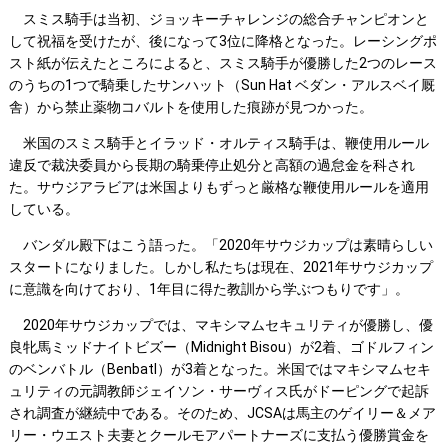
スミス騎手は当初、ジョッキーチャレンジの総合チャンピオンと
して祝福を受けたが、後になって3位に降格となった。レーシングポ
スト紙が伝えたところによると、スミス騎手が優勝した2つのレース
のうちの1つで騎乗したサンハット（Sun Hat ベダン・アルスベイ厩
舎）から禁止薬物コバルトを使用した痕跡が見つかった。
米国のスミス騎手とイラッド・オルティス騎手は、鞭使用ルール
違反で裁決委員から長期の騎乗停止処分と高額の過怠金を科され
た。サウジアラビアは米国よりもずっと厳格な鞭使用ルールを適用
している。
バンダル殿下はこう語った。「2020年サウジカップは素晴らしい
スタートになりました。しかし私たちは現在、2021年サウジカップ
に意識を向けており、1年目に得た教訓から学ぶつもりです」。
2020年サウジカップでは、マキシマムセキュリティが優勝し、優
良牝馬ミッドナイトビズー（Midnight Bisou）が2着、ゴドルフィン
のベンバトル（Benbatl）が3着となった。米国ではマキシマムセキ
ュリティの元調教師ジェイソン・サーヴィス氏がドーピングで起訴
され調査が継続中である。そのため、JCSAは馬主のゲイリー＆メア
リー・ウエスト夫妻とクールモアパートナーズに支払う優勝賞金を