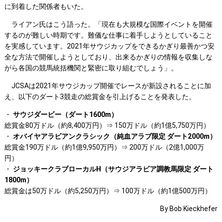
に到着した関係者もいた。
ライアン氏はこう語った。「現在も大規模な国際イベントを開催
するのが難しい時期です。難儀な仕事に着手しようとしていること
を実感しています。2021年サウジカップをできるかぎり最善かつ安
全な方法で開催しようとしており、出来るかぎりの情報を収集しな
がら各国の競馬統括機関と緊密に取り組むでしょう」。
JCSAは2021年サウジカップ開催でレースが新設されることに加
え、以下のダート3競走の総賞金を引上げることを発表した。
・
サウジダービー（ダート1600m）
総賞金80万ドル（約8,400万円）⇒ 150万ドル（約1億5,750万円）
・
オバイヤアラビアンクラシック（純血アラブ限定 ダート2000m）
総賞金190万ドル（約1億9,950万円）⇒ 200万ドル（2億1,000万
円）
・
ジョッキークラブローカルH（サウジアラビア調教馬限定 ダート
1800m）
総賞金は50万ドル（約5,250万円）⇒ 100万ドル（約1億500万円）
By Bob Kieckhefer