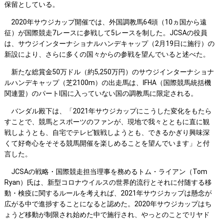
保留としている。
2020年サウジカップ開催では、外国調教馬64頭（10ヵ国から遠
征）が国際競走7レースに参戦して5レースを制した。JCSAの役員
は、サウジインターナショナルハンデキャップ（2月19日に施行）の
新設により、さらに多くの国々からの参戦を望んでいると述べた。
新たな総賞金50万ドル（約5,250万円）のサウジインターナショナ
ルハンデキャップ（芝2100m）の出走馬は、IFHA（国際競馬統括機
関連盟）のパートI国に入っていない国の調教馬に限定される。
バンダル殿下は、「2021年サウジカップにこうした変化をもたら
すことで、競馬とスポーツのファンが、現地で我々とともに直に観
戦しようとも、自宅でテレビ観戦しようとも、できるかぎり興味深
くて好奇心をそそる競馬開催を楽しめることを望んでいます」と付
言した。
JCSAの戦略・国際競走担当理事を務めるトム・ライアン（Tom
Ryan）氏は、新型コロナウイルスの世界的流行とそれに付随する移
動・検疫に関するルールを考えれば、2021年サウジカップは懸念が
広がる中で進捗することになると認めた。2020年サウジカップはち
ょうど移動が制限され始めた中で施行され、やっとのことでリヤド