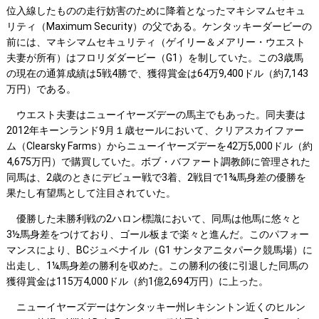
位入線したものの走行妨害のために降着となったマキシマムセキュ
リティ（Maximum Security）の父である。ケンタッキーダービーの
前には、マキシマムセキュリティ（ゲイリー＆メアリー・ウエスト
夫妻が所有）はフロリダダービー（G1）を制していた。この3歳馬
の現在の通算成績は5戦4勝で、獲得賞金は64万9,400ドル（約7,143
万円）である。
ウエスト夫妻はニューイヤーズデーの馬主でもあった。同夫妻は
2012年キーンランド9月１歳セールにおいて、クリアスカイファー
ム（Clearsky Farms）からニューイヤーズデーを42万5,000ドル（約
4,675万円）で購買していた。ボブ・バファート調教師に管理された
同馬は、2歳のときにデビュー戦で3着、2戦目で1¾馬身差の優勝を
果たし有望馬として注目されていた。
優勝した未勝利戦の2ハロン標識において、同馬は他馬に悠々と
3½馬身差をつけており、ゴール板まで楽々と進んだ。このパフォー
マンスにより、BCジュベナイル（G1 サンタアニタパーク競馬場）に
出走し、1¼馬身差の勝利を収めた。この勝利の後に引退した同馬の
獲得賞金は115万4,000ドル（約1億2,694万円）に上った。
ニューイヤーズデーはケンタッキー州レキシントン近くのヒルン