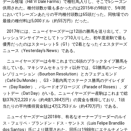
デール牧場（Hill 'n' Dale Farms）で種牡馬入りし、そこで5シーズン
供用された。種付頭数が最も多かったのは2015年の98頭で、5年間
において1シーズンあたりの平均種付頭数は65頭だった。同牧場での
最後の種付料は5,000ドル（約55万円）だった。
2017年には、ニューイヤーズデーは12頭の勝馬を送り出して、フ
レッシュマンサイアーとしてトップ10入りした。初年度産駒で最も
優秀だったのはスターレットS（G1）で2着となったイエスタデーズ
ニュース（Yesterday's News）である。
ニューイヤーズデーは今年これまでに6頭のブラックタイプ勝馬を
出している。マキシマムセキュリティ以外では、G3勝馬のバーボン
レゾリューション（Bourbon Resolution）とカフェデュモンド
（Café Du Monde）、G3・3着内馬でステークス勝馬のデイレイダ
ー（Day Raider）、パレードオブロージズ（Parade of Roses）、ダ
ットデー（Dat Day）がいる。ニューイヤーズデー産駒はこれまで総
額376万2,220ドル（約4億1,384万円）の賞金を獲得しており、1頭
当たりの平均獲得賞金額は4万2,753ドル（約470万円）である。
ニューイヤーズデーは2018年、有名なオーナーブリーダーのルイ
ス・フェリペ・ブランドン・ドス・サントス（Luis Felipe Brandão
dos Santos）氏により購買された。同氏は1988年にエテルナメンテ