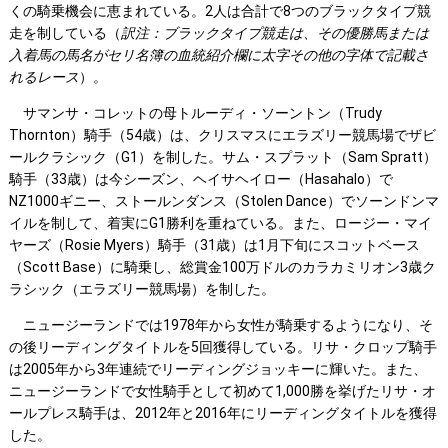
くの騎乗機会に恵まれている。2人は合計で8つのブラックタイプ競
走を制している（
訳注：ブラックタイプ競走は、その優勝馬または
入着馬の馬名がセリ名簿の血統紹介欄に太字その他の字体で記載さ
れるレース
）。
サマンサ・コレットの母トルーディ・ソーントン（Trudy
Thornton）騎手（54歳）は、クリスマスにエラズリー競馬場でザビ
ールクラシック（G1）を制した。サム・スプラット（Sam Spratt）
騎手（33歳）は今シーズン、ヘイサヘイロー（Hasahalo）で
NZ1000ギニー、ストールンダンス（Stolen Dance）でソーンドンマ
イルを制して、着実にG1勝利を重ねている。また、ロージー・マイ
ヤーズ（Rosie Myers）騎手（31歳）は1月下旬にスコットベース
（Scott Base）に騎乗し、総賞金100万ドルのカラカミリオン3歳ク
ラシック（エラズリー競馬場）を制した。
ニュージーランドでは1978年から女性が騎乗するようになり、そ
の後リーディングタイトルを5回獲得している。リサ・クロップ騎手
は2005年から3年連続でリーディングジョッキーに輝いた。また、
ニュージーランドで女性騎手として初めて1,000勝を挙げたリサ・オ
ールプレス騎手は、2012年と2016年にリーディングタイトルを獲得
した。