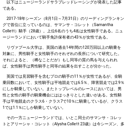
以下はニュージーランドサラブレッドレーシングが発表した記事
である。
2017-18年シーズン（8月1日～7月31日）のリーディングランキン
グで首位に立っているのは、サマンサ・コレット（Samantha
Collett）騎手（28歳）。上位6名のうち4名は女性騎手である。ニュ
ージーランドにおいて騎手免許保有者の43％が女性である。
リヴァプール大学は、英国の過去14年間の120万回以上の騎乗を
対象に、男性騎手と女性騎手のそれぞれの長所について研究した。
それによると、（稀なことだが）もし同等の質の馬を与えられれ
ば、女性騎手は男性騎手と同等の結果を出すことが分かった。
英国では見習騎手を含むプロの騎手の11％が女性であるが、全騎
乗回数において、女性騎手は平地競走では6.5％、障害競走では2.9％
にしか騎乗していない。またトップレベルのレースにおいては、男
性と女性の騎手の騎乗機会にははっきりとした違いがある。女性騎
手は平地競走のクラス6・クラス7で10％に騎乗しているが、クラス
1では1.1％にしか騎乗していない。
その一方ニュージーランドでは、いとこ同士のサマンサ・コレッ
トとアリーシャ・コレット（Alysha Collett 23歳）は今シーズン、多