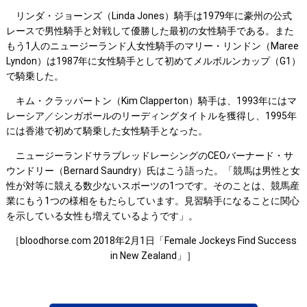
リンダ・ジョーンズ（Linda Jones）騎手は1979年に豪州の公式
レースで男性騎手と対戦して優勝した最初の女性騎手である。また
もう1人のニュージーランド人女性騎手のマリー・リンドン（Maree
Lyndon）は1987年に女性騎手として初めてメルボルンカップ（G1）
で騎乗した。
キム・クラッパートン（Kim Clapperton）騎手は、1993年にはマ
レーシア／シンガポールのリーディングタイトルを獲得し、1995年
には香港で初めて騎乗した女性騎手となった。
ニュージーランドサラブレッドレーシングのCEOバーナード・サ
ウンドリー（Bernard Saundry）氏はこう語った。「競馬は男性と女
性が対等に競える数少ないスポーツの1つです。そのことは、競馬産
業にもう1つの様相をもたらしています。見習騎手になることに関心
を示している女性も増えているようです」。
［bloodhorse.com 2018年2月1日「Female Jockeys Find Success
in New Zealand」］