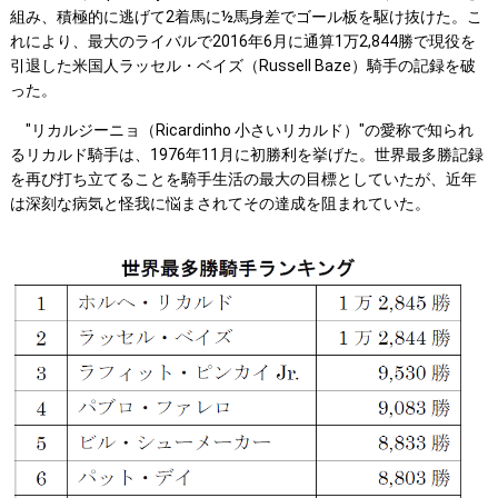
組み、積極的に逃げて2着馬に½馬身差でゴール板を駆け抜けた。こ
れにより、最大のライバルで2016年6月に通算1万2,844勝で現役を
引退した米国人ラッセル・ベイズ（Russell Baze）騎手の記録を破
った。
"リカルジーニョ（Ricardinho 小さいリカルド）"の愛称で知られ
るリカルド騎手は、1976年11月に初勝利を挙げた。世界最多勝記録
を再び打ち立てることを騎手生活の最大の目標としていたが、近年
は深刻な病気と怪我に悩まされてその達成を阻まれていた。