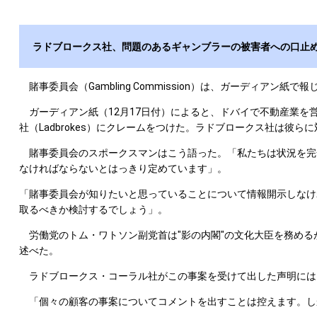
ラドブロークス社、問題のあるギャンブラーの被害者への口止
賭事委員会（Gambling Commission）は、ガーディアン紙
ガーディアン紙（12月17日付）によると、ドバイで不動産業を
社（Ladbrokes）にクレームをつけた。ラドブロークス社は彼ら
賭事委員会のスポークスマンはこう語った。「私たちは状況を完
なければならないとはっきり定めています」。
「賭事委員会が知りたいと思っていることについて情報開示しなけ
取るべきか検討するでしょう」。
労働党のトム・ワトソン副党首は"影の内閣"の文化大臣を務める
述べた。
ラドブロークス・コーラル社がこの事案を受けて出した声明には
「個々の顧客の事案についてコメントを出すことは控えます。し