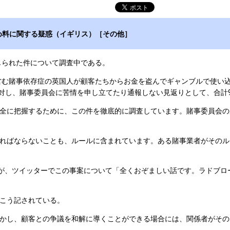
め料に関する疑惑（イギリス）［その他］
で報じられた件について調査中である。
営む賭事依存症の英国人が顧客たちからお金を盗んでギャンブルで使い
に対し、賭事委員会に苦情を申し立てたり通報しない見返りとして、合計97万
全に把握するために、この件を徹底的に調査しています。賭事委員会の
ればならないことも、ルールに含まれています。ある賭事業者がそのル
が、ツイッターでこの事案について「全くおぞましい話です。ラドブロ
こう記されている。
かし、顧客との争議を和解に導くことができる場合には、関係者がその