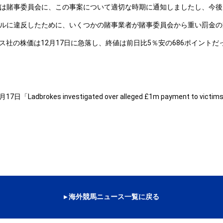
は賭事委員会に、この事案について適切な時期に通知しましたし、今後
ルに違反したために、いくつかの賭事業者が賭事委員会から重い罰金の
社の株価は12月17日に急落し、終値は前日比5％安の686ポイントだ
17日「Ladbrokes investigated over alleged £1m payment to victim
▸ 海外競馬ニュース一覧に戻る