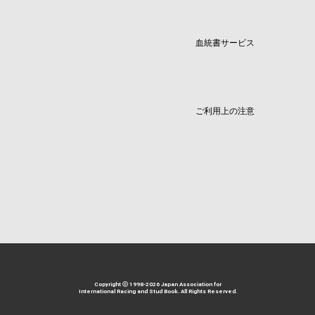
血統書サービス
ご利用上の注意
Copyright ⓒ 1998-2026 Japan Association for
International Racing and Stud Book. All Rights Reserved.