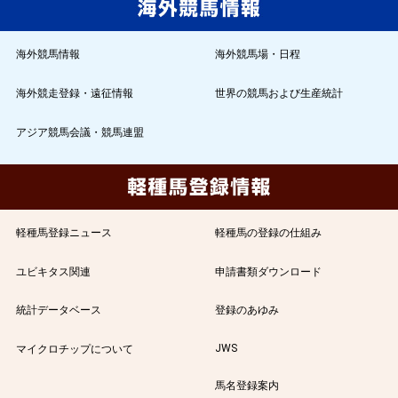
海外競馬情報
海外競馬場・日程
海外競走登録・遠征情報
世界の競馬および生産統計
アジア競馬会議・競馬連盟
軽種馬登録ニュース
軽種馬の登録の仕組み
ユビキタス関連
申請書類ダウンロード
統計データベース
登録のあゆみ
JWS
マイクロチップについて
馬名登録案内