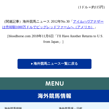
（
ドル＝約
円）
1
115
（関連記事）海外競馬ニュース
年
「
アイルハヴアナザー
2012
No.30
は売却額
万ドルでビッグレッドファームへ（アメリカ）
」
1000
［
年
月
日「
bloodhorse.com 2018
11
6
I'll Have Another Returns to U.S.
」］
from Japan
▸ 海外競馬ニュース一覧に戻る
海外競馬情報
海外競馬場・日程