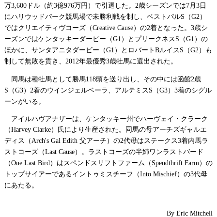
万
ドル（約
億
万円）で引退した。
歳シーズンでは
月
日
3,600
3
976
2
7
3
にハリウッドパーク競馬場で未勝利戦を制し、ベストパル
（
）
S
G2
ではクリエイティヴコーズ（
）の
着となった。
歳シ
Creative Cause
2
3
ーズンではケンタッキーダービー（
）とプリークネス
（
）の
G1
S
G1
ほかに、サンタアニタダービー（
）とロバート
ルイス
（
）も
G1
B
S
G2
制して無敗を貫き、
年最優秀
歳牡馬に選出された。
2012
3
同馬は種牡馬として勝馬
頭を送り出し、その中には函館
歳
118
2
（
）
着のウインジェルベーラ、アルテミス
（
）
着のシグル
S
G3
2
S
G3
3
ーンがいる。
アイルハヴアナザーは、ケンタッキー州でハーヴェイ・クラーク
（
）氏により生産された。同馬の母アーチズギャルエ
Harvey Clarke
ディス（
父アーチ）の
代母はステークス
着内馬ラ
Arch's Gal Edith
2
3
ストコーズ（
）。ラストコーズの半姉ワンラストバード
Last Cause
（
）はスペンドスリフトファーム（
）の
One Last Bird
Spendthrift Farm
トップサイアーであるイントゥミスチーフ（
）の
代母
Into Mischief
3
にあたる。
By Eric Mitchell