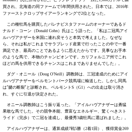
買され、北海道の同ファームで
年間供用された。日本では、
年
5
2016
ファーストクロップサイアーランキングで
位となった。
2
この種牡馬を購買したバレナビスタファームのオーナーであるド
ナルド・コーン（
）氏はこう語った。「私は二冠馬アイ
Donald Cohn
ルハヴアナザーを米国に連れ戻そうと本気で考えました。なぜな
ら、それは私がこれまでサラブレッド産業で行ったことの中で一番
満足でき、最高のことであるように思えたからです。見事なお手本
のような馬で、本物のチャンピオンです。カリフォルニア州でこれ
ほどの馬を供用できるチャンスはこれまでありませんでした」。
ダグ・オニール（
）調教師は、三冠達成のためにアイ
Doug O'Neill
ルハヴアナザーをベルモントパーク競馬場に輸送した。しかし同馬
は"腱の断裂"と診断され、ベルモント
（
）への出走は取り消さ
S
G1
れ、すぐに引退が決定された。
オニール調教師はこう振り返った。「アイルハヴアナザーは勇猛
果敢な馬でした。その競争本能、豊富なエネルギー、驚くべきスト
ライド（完歩）で二冠を達成し、最優秀
歳牡馬に選ばれました」。
3
アイルハヴアナザーは、通算成績
戦
勝（
着
回）、獲得賞金
7
5
2
1
269