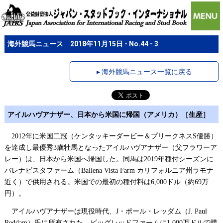
海外競馬ニュース 2018年11月15日 - No.44 - 3
▸ 海外競馬ニュース一覧に戻る
アイルハヴアナザー、日本から米国に帰国（アメリカ）［生産］
年に米国二冠（ケンタッキーダービー＆プリークネス
優勝）
2012
S
を達成し最優秀
歳牡馬となったアイルハヴアナザー（父フラワーア
3
レー）は、日本から米国へ帰国した。同馬は
年種付シーズンに
2019
バレナビスタファーム（
カリフォルニア州ラモナ
Ballena Vista Farm
近く）で供用される。米国での最初の種付料は
ドル（約
万
6,000
69
円）。
アイルハヴアナザーは現役時代、
・ポール・レッダム（
J
J. Paul
）氏に所有された。ビッグレッドファームに
万ドルで購
Reddam
1,000