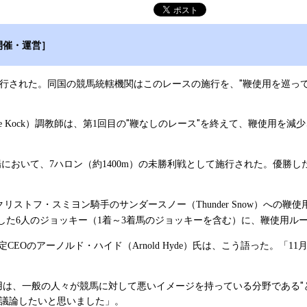
開催・運営］
された。同国の競馬統轄機関はこのレースの施行を、"鞭使用を巡って
）調教師は、第
回目の"鞭なしのレース"を終えて、鞭使用を減
e Kock
1
場において、
ハロン（約
）の未勝利戦として施行された。優勝し
7
1400m
クリストフ・スミヨン騎手のサンダースノー（
）への鞭使
Thunder Snow
した
人のジョッキー（
着～
着馬のジョッキーを含む）に、鞭使用ル
6
1
3
定
のアーノルド・ハイド（
）氏は、こう語った。「
CEO
Arnold Hyde
11
は、一般の人々が競馬に対して悪いイメージを持っている分野である"
議論したいと思いました」。