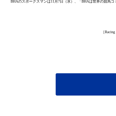
のスポークスマンは
月
日（水）、「
は世界の競馬コ
BHA
11
7
BHA
［
Racing