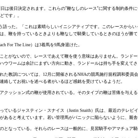
日は後日決定されます。これらの"鞭なしのレース"に関する制約条件に
などです」。
う語った。「これは素晴らしいイニシアティブです。このレースからい
は、鞭を持っているときよりも鞭なしで騎乗しているときのほうが勝て
）は
着馬を
馬身退けた。
ach For The Line
3
9
ことがないので、レースであえて鞭を使う意味はありません。ランドー
ハウワームは余計にまずい方向に動き、ランドールは持ち手を変えてさ
れた教訓については、
月に開催される
の競馬施行規程調和委員会
12
NHA
連絡してお祝いを述べる者がいるほど感銘を受けているようだ。
アクッション式の鞭が使用されている。そのタイプの鞭は苦痛を与える
っているジャスティン・スナイス（
）氏は、最近のテレビ
Justin Snaith
があると考えています。若い管理馬がパニックに陥らないように、厩舎
のとなっている。それらのレースは一般的に、見習騎手やアマチュア騎