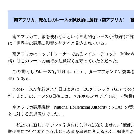
南アフリカ、鞭なしのレースを試験的に施行（南アフリカ）［
南アフリカで、鞭を使わないという画期的なレースが試験的に施行
は、世界中の競馬に影響を与えると見込まれている。
南アフリカのトップトレーナーであるマイク・デコック（
Mike d
構）はこのレースの施行を注意深く見守っていたと述べた。
この"鞭なしのレース"は
月
日（土）、ターフフォンテン競馬
11
3
舎）である。
このレースが施行された日はまさに、
クラシック（
）での
BC
G1
た。またこのレースの
日後には、メルボルンカップ（
）で騎乗
3
G1
南アフリカ競馬機構（
：
）の暫
National Horseracing Authority
NHA
とに対する意思表明でした」。
「私たちは新しいファンを引き付けなければなりません。"鞭使用
鞭使用について私たちが歩むべき道を真剣に考えるべく、徹底的に