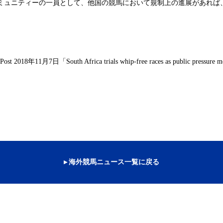
ミュニティーの一員として、他国の競馬において規制上の進展があれば
年
月
日
「
 Post 2018
11
7
South Africa trials whip-free races as public pressure 
▸ 海外競馬ニュース一覧に戻る