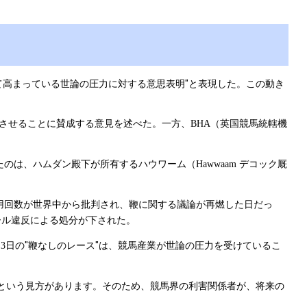
高まっている世論の圧力に対する意思表明"と表現した。この動き
少させることに賛成する意見を述べた。一方、
（英国競馬統轄機
BHA
たのは、ハムダン殿下が所有するハウワーム（
デコック厩
Hawwaam
用回数が世界中から批判され、鞭に関する議論が再燃した日だっ
ール違反による処分が下された。
月
日の"鞭なしのレース"は、競馬産業が世論の圧力を受けているこ
3
という見方があります。そのため、競馬界の利害関係者が、将来の