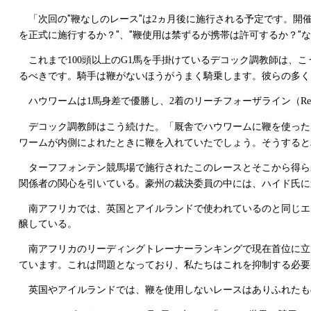
「次回の"鞭なしのレース"は
ヵ月後に施行される予定です。開催
2
を正式に施行するか？"、"鞭使用は禁ずるが携帯は許可するか？"
これまで
頭以上の
馬を手掛けているデコック調教師は、こ
100
G1
るべきです。騎手は鞭がないほうがうまく騎乗します。彼らの多く
ハウワームは
馬身差で優勝し、
着のリーチフォーザライン（
1
2
Re
デコック調教師はこう続けた。「厩舎でハウワームに鞭を使った
ワームが内側によれたときに鞭を入れていたでしょう。そうすると
ターフフォンテン競馬場で施行されたこのレースとそこから得ら
関係者の関心を引いている。豪州の裁決委員の中には、ハイド氏に
南アフリカでは、英国とアイルランドで使われているのと同じエ
醸している。
南アフリカのリーディングトレーナーランキングで現在首位に立
ています。これは問題となっており、私たちはこれを抑制する必要
英国やアイルランドでは、鞭を使用しないレースはありふれたも