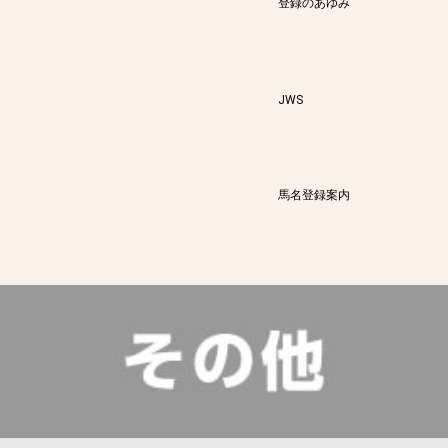
登録のあゆみ
JWS
馬名登録案内