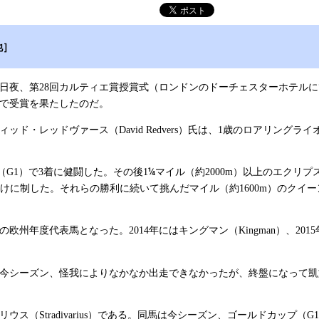
他］
日夜、第
回カルティエ賞授賞式（ロンドンのドーチェスターホテルに
28
で受賞を果たしたのだ。
ィッド・レッドヴァース（
）氏は、
歳のロアリングライ
David Redvers
1
（
）で
着に健闘した。その後
¼マイル（約
）以上のエクリプ
G1
3
1
2000m
けに制した。それらの勝利に続いて挑んだマイル（約
）のクイー
1600m
の欧州年度代表馬となった。
年にはキングマン（
）、
2014
Kingman
2015
今シーズン、怪我によりなかなか出走できなかったが、終盤になって凱
リウス（
）である。同馬は今シーズン、ゴールドカップ（
Stradivarius
G1