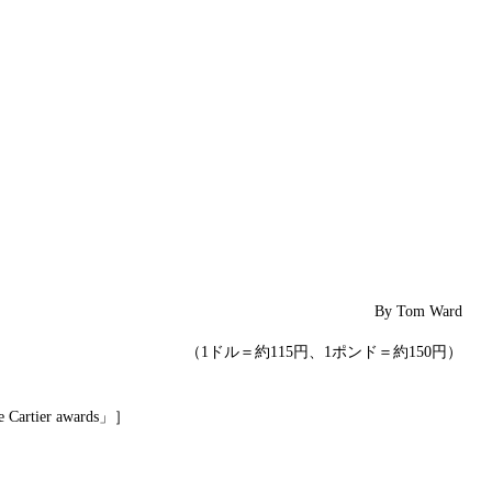
By Tom Ward
（
ドル＝約
円、
ポンド＝約
円）
1
115
1
150
」］
e Cartier awards