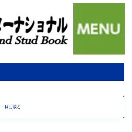
ス一覧に戻る