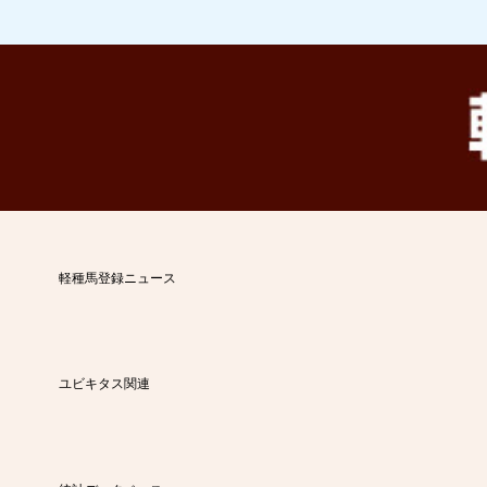
軽種馬登録ニュース
ユビキタス関連