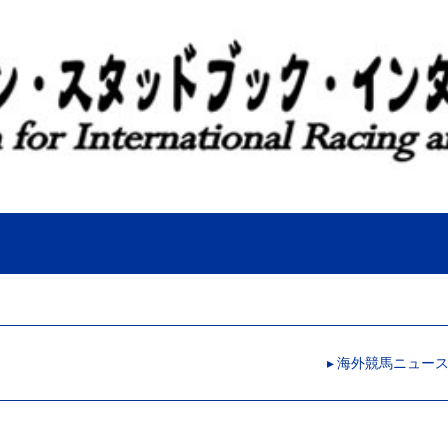
▸ 海外競馬ニュー