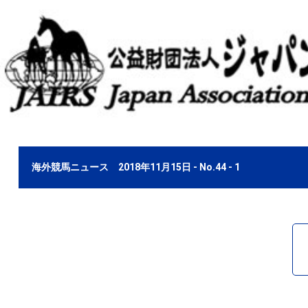
海外競馬ニュース 2018年11月15日 - No.44 - 1