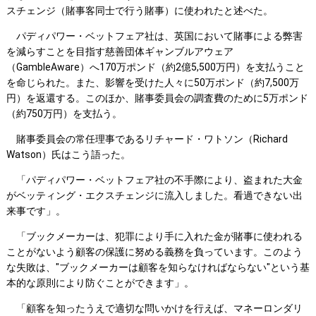
スチェンジ（賭事客同士で行う賭事）に使われたと述べた。
パディパワー・ベットフェア社は、英国において賭事による弊害
を減らすことを目指す慈善団体ギャンブルアウェア
（GambleAware）へ170万ポンド（約2億5,500万円）を支払うこと
を命じられた。また、影響を受けた人々に50万ポンド（約7,500万
円）を返還する。このほか、賭事委員会の調査費のために5万ポンド
（約750万円）を支払う。
賭事委員会の常任理事であるリチャード・ワトソン（Richard
Watson）氏はこう語った。
「パディパワー・ベットフェア社の不手際により、盗まれた大金
がベッティング・エクスチェンジに流入しました。看過できない出
来事です」。
「ブックメーカーは、犯罪により手に入れた金が賭事に使われる
ことがないよう顧客の保護に努める義務を負っています。このよう
な失敗は、"ブックメーカーは顧客を知らなければならない"という基
本的な原則により防ぐことができます」。
「顧客を知ったうえで適切な問いかけを行えば、マネーロンダリ