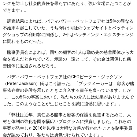
ングを防止し社会的責任を果たすにあたり、強い立場にたつことが
できます」。
調査結果によれば、パディパワー・ベットフェア社は5件の異なる
不始末を起こしていた。うち3件は同社のウェブサイトとベッティン
グショップの利用客に関係し、2件はベッティング・エクスチェンジ
に関わるものだった。
賭事委員会によれば、同社の顧客の1人は勤め先の慈善団体から大
金を盗んだとされている。示談の一環として、その金は関係した慈
善団体に返還されるだろう。
パディパワー・ベットフェア社のCEOピーター・ジャクソン
（Peter Jackson）氏はこう語った。「ブックメーカーは、顧客が賭
事依存症の兆候を示したときに介入する責任を負っています。しか
し、この5件の事案において、私たちの介入には効果がありませんで
した。このようなことが生じたことを誠に遺憾に思います」。
「弊社は近年、責任ある賭事と顧客の保護を促進するために、人
材と体制の強化を図る幅広いプログラムに投資しました。これらの
事案が発生した2016年以後は大幅な改善が行われたことを賭事委員
会が認めており、私たちは勇気づけられています」。