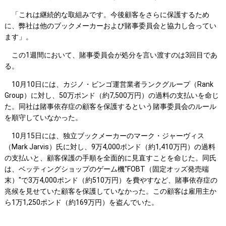
「これは継続的な取組みです。今後顧客をさらに保護するため
に、弊社は他のブックメーカーおよび賭事委員会と協力し合ってい
ます」。
この1週間において、賭事委員会が処分を言い渡すのは3回目であ
る。
10月10日には、カジノ・ビンゴ運営業者ランクグループ（Rank
Group）に対し、50万ポンド（約7,500万円）の過料の支払いを命じ
た。同社は賭事依存症の顧客を保護するという賭事委員会のルール
を順守していなかった。
10月15日には、独立ブックメーカーのマーク・ジャーヴィス
（Mark Jarvis）氏に対し、9万4,000ポンド（約1,410万円）の過料
の支払いと、顧客保護の手順を全面的に見直すことを命じた。同氏
は、ベッティングショップのゲーム機"FOBT（固定オッズ発売端
末）"で3万4,000ポンド（約510万円）を費やすなど、賭事依存症の
兆候を見せていた顧客を保護していなかった。この顧客は雇用主か
ら1万1,250ポンド（約169万円）を盗んでいた。