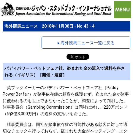
海外競馬ニュース 2018年11月08日 - No.43 - 4
▸ 海外競馬ニュース一覧に戻る
パディパワー・ベットフェア社、盗まれた金の流入で過料を科さ
れる（イギリス）［開催・運営］
英ブックメーカーのパディパワー・ベットフェア社（Paddy
Power Betfair）が賭事依存症の顧客を保護せず、盗まれた金が賭事
に使われるのを阻止できなかったことが、調査によって判明した。
賭事委員会（Gambling Commission）は同社に対し、220万ポンド
（約3億3,000万円）の過料の支払いを命じた。
賭事委員会は、同社が賭事依存症の可能性がある顧客に対して適
切なチェックを行っておらず、盗まれた大金がベッティング・エク