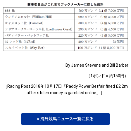
By James Stevens and Bill Barber
（1ポンド＝約150円）
［Racing Post 2018年10月17日「Paddy Power Betfair fined £2.2m
after stolen money is gambled online」］
▸ 海外競馬ニュース一覧に戻る