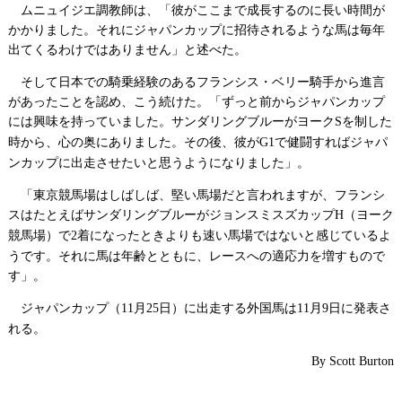
ムニュイジエ調教師は、「彼がここまで成長するのに長い時間が
かかりました。それにジャパンカップに招待されるような馬は毎年
出てくるわけではありません」と述べた。
そして日本での騎乗経験のあるフランシス・ベリー騎手から進言
があったことを認め、こう続けた。「ずっと前からジャパンカップ
には興味を持っていました。サンダリングブルーがヨーク
を制した
S
時から、心の奥にありました。その後、彼が
で健闘すればジャパ
G1
ンカップに出走させたいと思うようになりました」。
「東京競馬場はしばしば、堅い馬場だと言われますが、フランシ
スはたとえばサンダリングブルーがジョンスミスズカップ
（ヨーク
H
競馬場）で
着になったときよりも速い馬場ではないと感じているよ
2
うです。それに馬は年齢とともに、レースへの適応力を増すもので
す」。
ジャパンカップ（
月
日）に出走する外国馬は
月
日に発表さ
11
25
11
9
れる。
By Scott Burton