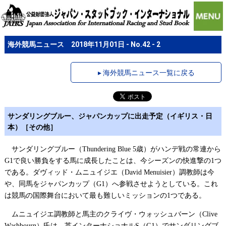
海外競馬ニュース 2018年11月01日 - No.42 - 2
▸ 海外競馬ニュース一覧に戻る
サンダリングブルー、ジャパンカップに出走予定（イギリス・日
本）［その他］
サンダリングブルー（
歳）がハンデ戦の常連から
Thundering Blue 5
で良い勝負をする馬に成長したことは、今シーズンの快進撃の
つ
G1
1
である。ダヴィッド・ムニュイジエ（
）調教師は今
David Menuisier
や、同馬をジャパンカップ（
）へ参戦させようとしている。これ
G1
は競馬の国際舞台において最も難しいミッションの
つである。
1
ムニュイジエ調教師と馬主のクライヴ・ウォッシュバーン（
Clive
）氏は、英インターナショナル
（
）でサンダリングブ
Washbourn
S
G1