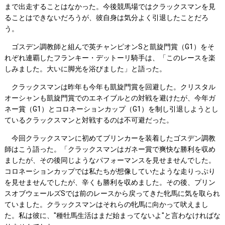
まで出走することはなかった。今後競馬場ではクラックスマンを見
ることはできないだろうが、彼自身は気分よく引退したことだろ
う。
ゴスデン調教師と組んで英チャンピオンSと凱旋門賞（G1）をそ
れぞれ連覇したフランキー・デットーリ騎手は、「このレースを楽
しみました。大いに脚光を浴びました」と語った。
クラックスマンは昨年も今年も凱旋門賞を回避した。クリスタル
オーシャンも凱旋門賞でのエネイブルとの対戦を避けたが、今年ガ
ネー賞（G1）とコロネーションカップ（G1）を制し引退しようとし
ているクラックスマンと対戦するのは不可避だった。
今回クラックスマンに初めてブリンカーを装着したゴスデン調教
師はこう語った。「クラックスマンはガネー賞で爽快な勝利を収め
ましたが、その後同じようなパフォーマンスを見せませんでした。
コロネーションカップでは私たちが想像していたような走りっぷり
を見せませんでしたが、辛くも勝利を収めました。その後、プリン
スオブウェールズSでは前のレースから戻ってきた牝馬に気を取られ
ていました。クラックスマンはそれらの牝馬に向かって吠えまし
た。私は彼に、"種牡馬生活はまだ始まってないよ"と言わなければな