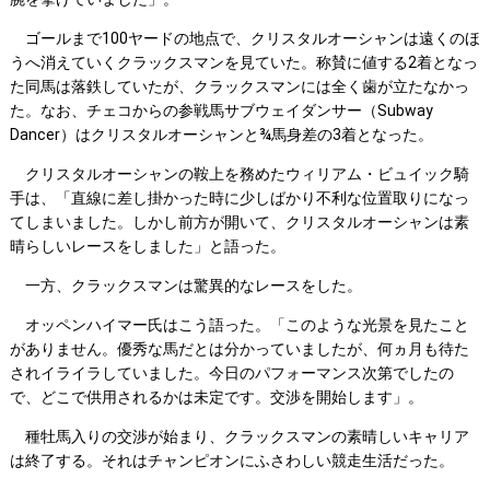
ゴールまで100ヤードの地点で、クリスタルオーシャンは遠くのほ
うへ消えていくクラックスマンを見ていた。称賛に値する2着となっ
た同馬は落鉄していたが、クラックスマンには全く歯が立たなかっ
た。なお、チェコからの参戦馬サブウェイダンサー（Subway
Dancer）はクリスタルオーシャンと¾馬身差の3着となった。
クリスタルオーシャンの鞍上を務めたウィリアム・ビュイック騎
手は、「直線に差し掛かった時に少しばかり不利な位置取りになっ
てしまいました。しかし前方が開いて、クリスタルオーシャンは素
晴らしいレースをしました」と語った。
一方、クラックスマンは驚異的なレースをした。
オッペンハイマー氏はこう語った。「このような光景を見たこと
がありません。優秀な馬だとは分かっていましたが、何ヵ月も待た
されイライラしていました。今日のパフォーマンス次第でしたの
で、どこで供用されるかは未定です。交渉を開始します」。
種牡馬入りの交渉が始まり、クラックスマンの素晴しいキャリア
は終了する。それはチャンピオンにふさわしい競走生活だった。