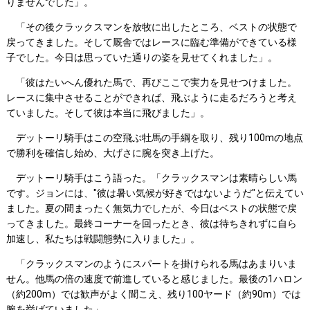
りませんでした」。
「その後クラックスマンを放牧に出したところ、ベストの状態で
戻ってきました。そして厩舎ではレースに臨む準備ができている様
子でした。今日は思っていた通りの姿を見せてくれました」。
「彼はたいへん優れた馬で、再びここで実力を見せつけました。
レースに集中させることができれば、飛ぶように走るだろうと考え
ていました。そして彼は本当に飛びました」。
デットーリ騎手はこの空飛ぶ牡馬の手綱を取り、残り100mの地点
で勝利を確信し始め、大げさに腕を突き上げた。
デットーリ騎手はこう語った。「クラックスマンは素晴らしい馬
です。ジョンには、"彼は暑い気候が好きではないようだ"と伝えてい
ました。夏の間まったく無気力でしたが、今日はベストの状態で戻
ってきました。最終コーナーを回ったとき、彼は待ちきれずに自ら
加速し、私たちは戦闘態勢に入りました」。
「クラックスマンのようにスパートを掛けられる馬はあまりいま
せん。他馬の倍の速度で前進していると感じました。最後の1ハロン
（約200m）では歓声がよく聞こえ、残り100ヤード（約90m）では
腕を挙げていました」。