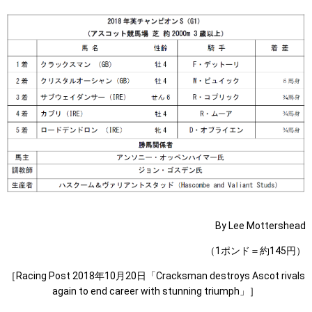
By Lee Mottershead
（1ポンド＝約145円）
［Racing Post 2018年10月20日「Cracksman destroys Ascot rivals
again to end career with stunning triumph」］