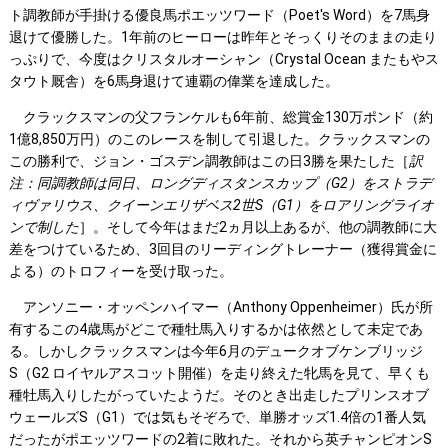
ト調教師が手掛ける優良馬ポエッツワード（Poet's Word）を7馬身
退けて優勝した。1年前のヒーローは昨年とそっくりそのままの走り
っぷりで、今度はクリスタルオーシャン（Crystal Ocean またもやス
タウト厩舎）を6馬身退けて連覇の偉業を達成した。
クラックスマンの父フランケルも6年前、総賞金130万ポンド（約
1億8,850万円）のこのレースを制して引退した。クラックスマンの
この勝利で、ジョン・ゴスデン調教師はこの日3勝を果たした［
訳
注：同調教師は同日、ロングディスタンスカップ（
G2
）をストラデ
ィヴァリウス、クイーンエリザベス2
世S
（G1
）をロアリングライオ
ンで制した
］。そして今年はまだ2ヵ月以上あるが、他の調教師に大
差をつけているため、3回目のリーディングトレーナー（獲得賞金に
よる）のトロフィーを受け取った。
アンソニー・オッペンハイマー（Anthony Oppenheimer）氏が所
有するこの4歳馬がどこで種牡馬入りするかは依然として未定であ
る。しかしクラックスマンは今年6月のデュークオブケンブリッジ
S（G2 ロイヤルアスコット開催）を走り終えた牝馬を見て、早くも
種牡馬入りしたがっていたようだ。そのとき出走したプリンスオブ
ウェールズS（G1）では気もそぞろで、単勝オッズ1.4倍の1番人気
だったがポエッツワードの2着に敗れた。それから英チャンピオンS