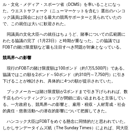
ル・文化・メディア・スポーツ省（DCMS）を率いることになっ
た。ウエストサフォーク（ニューマーケットを含む）選出のハンコ
ック議員は国会における最大の競馬サポーターと見られていたの
で、この就任は大いに歓迎された。
同議員の文化大臣への就任はちょうど、賭事についての広範囲に
わたる協議の完了（1月23日）と時期が重なった。この協議では
FOBTの賭け限度額など最も注目すべき問題が対象となっている。
競馬界への影響
現行のFOBTの賭け限度額は100ポンド（約1万5,500円）である。
協議ではこの額を2ポンド～50ポンド（約310円～7,750円）に引き
下げることが検討され、具体的に4つの額が提示されていた。
ブックメーカーは賭け限度額が2ポンドまで引き下げられれば、数
千店ものベッティングショップが閉鎖に追い込まれると主張してい
る。一方政府も、競馬界への影響と、雇用・税収・人材育成・社会
的責任・慈善活動への潜在的影響について把握してきた。
ハンコック大臣はFOBTをめぐる懸念に同情的だと思われていた。
しかしサンデータイムズ紙（The Sunday Times）によれば、同大臣