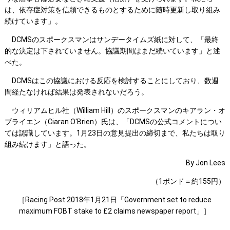
は、依存症対策を信頼できるものとするために随時更新し取り組み
続けています」。
DCMSのスポークスマンはサンデータイムズ紙に対して、「最終
的な決定は下されていません。協議期間はまだ続いています」と述
べた。
DCMSはこの協議における反応を検討することにしており、数週
間経たなければ結果は発表されないだろう。
ウィリアムヒル社（William Hill）のスポークスマンのキアラン・オ
ブライエン（Ciaran O'Brien）氏は、「DCMSの公式コメントについ
ては認識しています。1月23日の意見提出の締切まで、私たちは取り
組み続けます」と語った。
By Jon Lees
（1ポンド＝約155円）
［Racing Post 2018年1月21日「Government set to reduce
maximum FOBT stake to £2 claims newspaper report」］