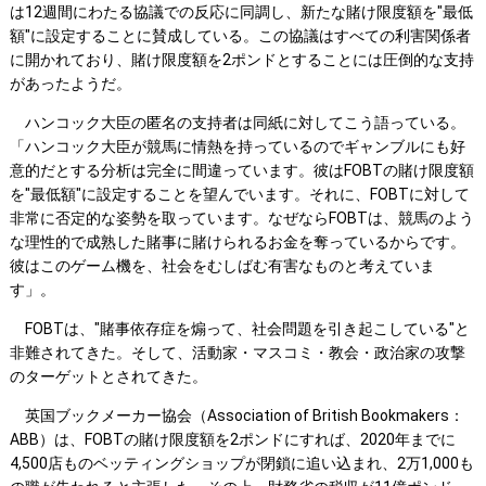
は12週間にわたる協議での反応に同調し、新たな賭け限度額を"最低
額"に設定することに賛成している。この協議はすべての利害関係者
に開かれており、賭け限度額を2ポンドとすることには圧倒的な支持
があったようだ。
ハンコック大臣の匿名の支持者は同紙に対してこう語っている。
「ハンコック大臣が競馬に情熱を持っているのでギャンブルにも好
意的だとする分析は完全に間違っています。彼はFOBTの賭け限度額
を"最低額"に設定することを望んでいます。それに、FOBTに対して
非常に否定的な姿勢を取っています。なぜならFOBTは、競馬のよう
な理性的で成熟した賭事に賭けられるお金を奪っているからです。
彼はこのゲーム機を、社会をむしばむ有害なものと考えていま
す」。
FOBTは、"賭事依存症を煽って、社会問題を引き起こしている"と
非難されてきた。そして、活動家・マスコミ・教会・政治家の攻撃
のターゲットとされてきた。
英国ブックメーカー協会（Association of British Bookmakers：
ABB）は、FOBTの賭け限度額を2ポンドにすれば、2020年までに
4,500店ものベッティングショップが閉鎖に追い込まれ、2万1,000も