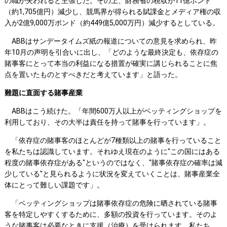
の職が失われると主張した。その上、財務省の税収が11億ポンド
（約1,705億円）減少し、競馬界が得られる賦課金とメディア権の収
入が2億9,000万ポンド（約449億5,000万円）減少するとしている。
ABBはサンデータイムズ紙の報道についての意見を求められ、昨
年10月の声明を引合いに出し、「どのような最終決定も、依存症の
賭事客にとって本当の利益になる措置が確実に講じられることに焦
点を置いたものとすべきだと考えています」と語った。
難題に直面する賭事産業
ABBはこう続けた。「年間600万人以上がベッティングショップを
利用しており、その大半は責任を持って賭事を行っています」。
「依存症の賭事客のほとんどが7種類以上の賭事を行っていること
を私たちは認識しています。それゆえ現在のように"この国にはある
程度の賭事依存症がある"というのではなく、"賭事依存症の確率は減
少している"と見られるように状況を変えていくことは、賭事産業全
体にとって難しい課題です」。
「ベッティングショップは賭事依存症の危険に晒されている賭事
客を特定しやすくするために、多額の投資を行っています。そのよ
うな賭事客は必要なときに支援（治療）を受けられます。私たち