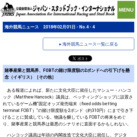
海外競馬ニュース 2018年02月01日 - No.4 - 4
▸ 海外競馬ニュース一覧に戻る
賭事産業と競馬界、FOBTの賭け限度額の2ポンドへの引下げを懸
念（イギリス）［その他］
ある報道によれば、新たに文化大臣に就任したマシュー・ハンコ
ック（Matthew Hancock）議員は、ベッティングショップに設置さ
れているゲーム機"固定オッズ発売端末（fixed odds betting
terminal: FOBT）"の賭け限度額を2ポンド（約310円）にまで引き下
げることに賛成している。物議を醸している FOBTの将来をめぐ
り、賭事産業と競馬界は最悪のシナリオに直面するかもしれない。
ハンコック議員は年頭の内閣改造で文化大臣に就任し、デジタ