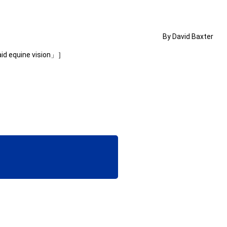
By David Baxter
aid equine vision」］