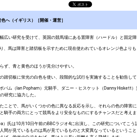
黄色へ（イギリス）［開催・運営］
幅広い研究を受けて、英国の競馬場にある置障害（ハードル）と固定障
り、馬は障害と踏切板を示すために現在使われているオレンジ色よりも
らず、青と黄色のほうが見分けやすい。
の踏切板に蛍光の白色を使い、段階的な試行を実施することを勧告して
ポパム（Ian Popham）元騎手、ダニー・ヒスケット（Danny Hiske
たこの研究に協力した。
たことで、馬がいくつかの色に異なる反応を示し、それらの色の障害に
と騎手の両方にとって競馬をより安全なものにするチャンスだと考えま
shea）氏は10月10日午前のBBCラジオ4に出演し、この研究につい
人間が見ているものは馬が見ているものと大変異なっているということ