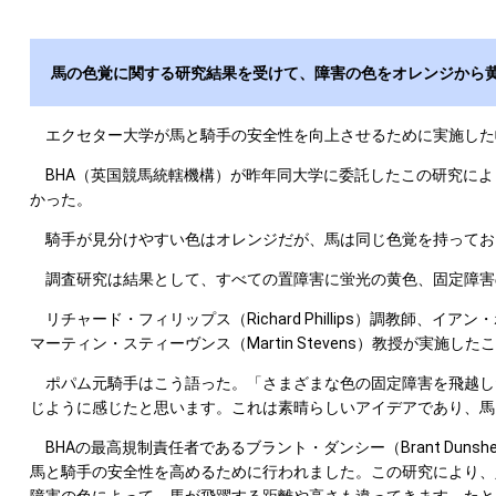
馬の色覚に関する研究結果を受けて、障害の色をオレンジから
エクセター大学が馬と騎手の安全性を向上させるために実施した
BHA（英国競馬統轄機構）が昨年同大学に委託したこの研究によ
かった。
騎手が見分けやすい色はオレンジだが、馬は同じ色覚を持ってお
調査研究は結果として、すべての置障害に蛍光の黄色、固定障害
リチャード・フィリップス（Richard Phillips）調教師、イアン・
マーティン・スティーヴンス（Martin Stevens）教授が実施し
ポパム元騎手はこう語った。「さまざまな色の固定障害を飛越し
じように感じたと思います。これは素晴らしいアイデアであり、馬
BHAの最高規制責任者であるブラント・ダンシー（Brant Dun
馬と騎手の安全性を高めるために行われました。この研究により、