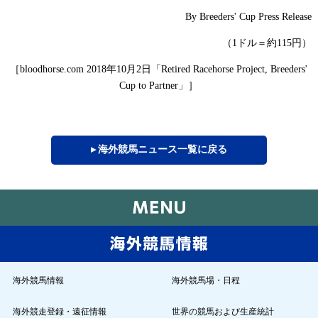
By Breeders' Cup Press Release
（
ドル＝約
円）
1
115
［
年
月
日「
bloodhorse.com 2018
10
2
Retired Racehorse Project, Breeders'
」］
Cup to Partner
▸ 海外競馬ニュース一覧に戻る
海外競馬情報
海外競馬場・日程
海外競走登録・遠征情報
世界の競馬および生産統計