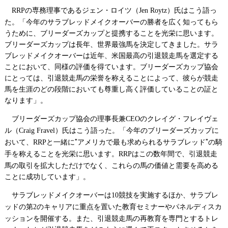
の専務理事であるジェン・ロイツ（
）氏はこう語っ
RRP
Jen Roytz
た。「今年のサラブレッドメイクオーバーの勝者を広く知ってもら
うために、ブリーダーズカップと提携することを光栄に思います。
ブリーダーズカップは長年、世界最強馬を決定してきました。サラ
ブレッドメイクオーバーは近年、米国最高の引退競走馬を選定する
ことにおいて、同様の評価を得ています。ブリーダーズカップ協会
にとっては、引退競走馬の栄誉を称えることによって、彼らが競走
馬を生涯のどの段階においても尊重し高く評価していることの証と
なります」。
ブリーダーズカップ協会の理事長兼
のクレイグ・フレイヴェ
CEO
ル（
）氏はこう語った。「今年のブリーダーズカップに
Craig Fravel
おいて、
と一緒に"アメリカで最も求められるサラブレッド"の騎
RRP
手を称えることを光栄に思います。
はこの数年間で、引退競走
RRP
馬の取引を拡大しただけでなく、これらの馬の価値と需要を高める
ことに成功しています」。
サラブレッドメイクオーバーは
競技を実施するほか、サラブレ
10
ッドの第
のキャリアに重点を置いた教育セミナーやパネルディスカ
2
ッションを開催する。また、引退競走馬の再教育を専門とするトレ