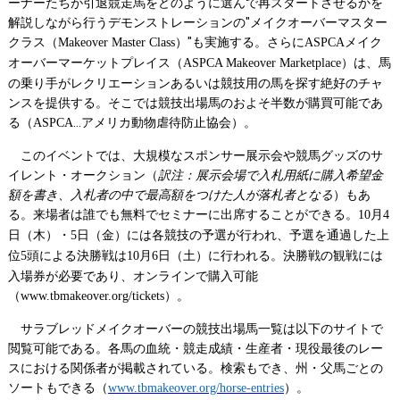
ーナーたちが引退競走馬をどのように選んで再スタートさせるかを
解説しながら行うデモンストレーションの"メイクオーバーマスター
クラス（
）"も実施する。さらに
メイク
Makeover Master Class
ASPCA
オーバーマーケットプレイス（
）は、馬
ASPCA Makeover Marketplace
の乗り手がレクリエーションあるいは競技用の馬を探す絶好のチャ
ンスを提供する。そこでは競技出場馬のおよそ半数が購買可能であ
る（
...アメリカ動物虐待防止協会）。
ASPCA
このイベントでは、大規模なスポンサー展示会や競馬グッズのサ
イレント・オークション（
訳注：展示会場で入札用紙に購入希望金
額を書き、入札者の中で最高額をつけた人が落札者となる
）もあ
る。来場者は誰でも無料でセミナーに出席することができる。
月
10
4
日（木）・
日（金）には各競技の予選が行われ、予選を通過した上
5
位
頭による決勝戦は
月
日（土）に行われる。決勝戦の観戦には
5
10
6
入場券が必要であり、オンラインで購入可能
（
）。
www.tbmakeover.org/tickets
サラブレッドメイクオーバーの競技出場馬一覧は以下のサイトで
閲覧可能である。各馬の血統・競走成績・生産者・現役最後のレー
スにおける関係者が掲載されている。検索もでき、州・父馬ごとの
ソートもできる（
）。
www.tbmakeover.org/horse-entries