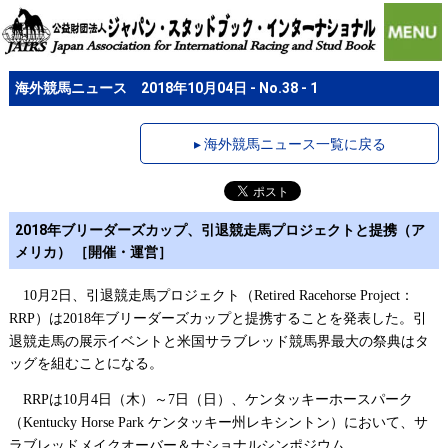
海外競馬ニュース 2018年10月04日 - No.38 - 1
▸ 海外競馬ニュース一覧に戻る
2018年ブリーダーズカップ、引退競走馬プロジェクトと提携（ア
メリカ） ［開催・運営］
月
日、引退競走馬プロジェクト（
：
10
2
Retired Racehorse Project
）は
年ブリーダーズカップと提携することを発表した。引
RRP
2018
退競走馬の展示イベントと米国サラブレッド競馬界最大の祭典はタ
ッグを組むことになる。
は
月
日（木）～
日（日）、ケンタッキーホースパーク
RRP
10
4
7
（
ケンタッキー州レキシントン）において、サ
Kentucky Horse Park
ラブレッドメイクオーバー＆ナショナルシンポジウム