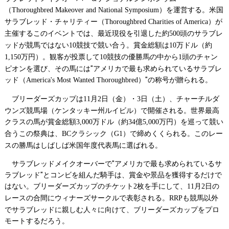
（
）を運営する。米国
Thoroughbred Makeover and National Symposium
サラブレッド・チャリティー（
）が
Thoroughbred Charities of America
主催するこのイベントでは、最近現役を引退した約
頭のサラブレ
500
ッドが競馬ではない
競技で競い合う。賞金総額は
万ドル（約
10
10
万円）。観客が投票して
競技の優勝馬の中から
頭のチャン
1,150
10
1
ピオンを選び、その馬には"アメリカで最も求められているサラブレ
ッド（
）"の称号が贈られる。
America's Most Wanted Thoroughbred
ブリーダーズカップは
月
日（金）・
日（土）、チャーチルダ
11
2
3
ウンズ競馬場（ケンタッキー州ルイビル）で開催される。世界最高
クラスの馬が賞金総額
万ドル（約
億
万円）を巡って競い
3,000
34
5,000
合うこの祭典は、
クラシック（
）で締めくくられる。このレー
BC
G1
スの勝馬はしばしば米国年度代表馬に選ばれる。
サラブレッドメイクオーバーで"アメリカで最も求められているサ
ラブレッド"とコンビを組んだ騎手は、賞金や景品を獲得するだけで
はない。ブリーダーズカップのチケット
枚を手にして、
月
日の
2
11
2
レースの合間にウィナーズサークルで表彰される。
も競馬以外
RRP
でサラブレッドに親しむ人々に向けて、ブリーダーズカップをプロ
モートするだろう。