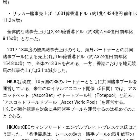
増）
・ サッカー賭事売上げ...1,031億香港ドル（約1兆4,434億円 前年比
11.2％増）
全体的な賭事売上げは2,340億香港ドル（約3兆2,760億円 前年比
8.1%増）となった。
2017-18年度の競馬賭事売上げのうち、海外パートナーとの共同
賭事プールによる売上げは166億香港ドル（約2,324億円 前年比
154.8％増）で、全体の13.3％を占める。一方、香港における地元競
馬の賭事売上げは3.1％減少した。
HKJCは現在、10ヵ国の38のパートナーとともに共同賭事プールを
運営している。来年のロイヤルアスコット開催（5日間）では、アス
コットベット（AscotBet）やトートプール社（Totepool）と組み、
"アスコットワールドプール（Ascot World Pool）"を運営する。
HKJCが海外競馬を対象に共同賭事プールを運営するのは初めてのこ
とである。
HKJCのCEOウィンフリード・エンゲルブレヒト-ブレスケス氏はこ
う語った。「香港競馬は、レースの魅力・賭事プールの取引総額の