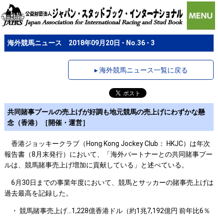
海外競馬ニュース 2018年09月20日 - No.36 - 3
▸ 海外競馬ニュース一覧に戻る
共同賭事プールの売上げが好調も地元競馬の売上げにわずかな懸
念（香港）［開催・運営］
香港ジョッキークラブ（Hong Kong Jockey Club： HKJC）は年次
報告書（8月末発行）において、「海外パートナーとの共同賭事プー
ルは、競馬賭事売上げ増加に貢献している」と述べている。
6月30日までの事業年度において、競馬とサッカーの賭事売上げは
過去最高を記録した。
・ 競馬賭事売上げ...1,228億香港ドル（約1兆7,192億円 前年比6％