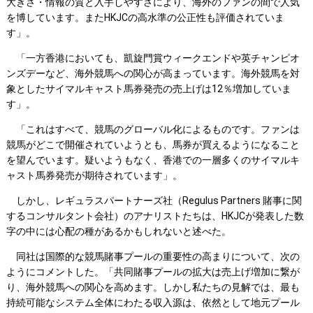
大きさ・情報の質と入手しやすさにより、海外のファンの間で人気
を博しています。またHKJCの高水準の公正性も評価されていま
す」。
「一方香港においても、凱旋門賞ウィークエンドや英チャンピオ
ンズデーなど、海外競馬への関心が高まっています。海外競馬を対
象としたサイマルキャスト馬券発売の売上げは12％増加していま
す」。
「これはすべて、競馬のグローバル化によるものです。ファンは
競馬がどこで開催されていようとも、馬券が買えるようになること
を望んでいます。疑いようもなく、香港での一層多くのサイマルキ
ャスト馬券発売が期待されています」。
しかし、レギュラスパートナーズ社（Regulus Partners 賭事に関
するコンサルタント会社）のアナリストたちは、HKJCが発表した数
字の中には心配の種があるかもしれないと述べた。
同社は国際的な競馬賭事プールの重要性の高まりについて、次の
ようにコメントした。「共同賭事プールの拡大は売上げ増加に繋が
り、海外競馬への関心を高めます。しかし私たちの見解では、最も
持続可能なシステム全体にわたる収入源は、依然として地元プール