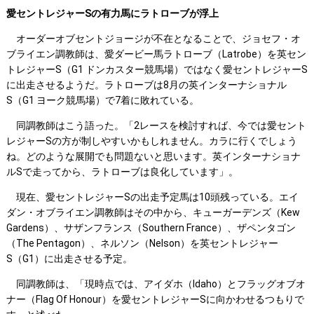
愛セントレジャーSの有力馬にラトローブが浮上
オーダーオブセントジョージが不在となることで、ジョセフ・オ
ブライエン調教師は、愛ダービー馬ラトローブ（Latrobe）を英セン
トレジャーS（G1 ドンカスター競馬場）ではなく愛セントレジャーS
に出走させるようだ。ラトローブは8月の英インターナショナル
S（G1 ヨーク競馬場）で7着に敗れている。
同調教師はこう語った。「2レースを検討すれば、今では愛セント
レジャーSの方が制しやすいかもしれません。カラに行くでしょう
ね。どのような展開でも問題ないと思います。英インターナショナ
ルSで走ってから、ラトローブは良化しています」。
現在、愛セントレジャーSの出走予定馬は10頭残っている。エイ
ダン・オブライエン調教師はその中から、キューガーデンズ（Kew
Gardens）、サザンフランス（Southern France）、ザペンタゴン
（The Pentagon）、ネルソン（Nelson）を英セントレジャー
S（G1）に出走させる予定。
同調教師は、「現時点では、アイダホ（Idaho）とフラッグオブオ
ナー（Flag Of Honour）を愛セントレジャーSに向かわせるつもりで