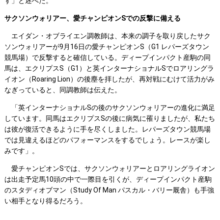
す」と述べた。
サクソンウォリアー、愛チャンピオンSでの反撃に備える
エイダン・オブライエン調教師は、本来の調子を取り戻したサク
ソンウォリアーが9月16日の愛チャンピオンS（G1 レパーズタウン
競馬場）で反撃すると確信している。ディープインパクト産駒の同
馬は、エクリプスS（G1）と英インターナショナルSでロアリングラ
イオン（Roaring Lion）の後塵を拝したが、再対戦にむけて活力がみ
なぎっていると、同調教師は伝えた。
「英インターナショナルSの後のサクソンウォリアーの進化に満足
しています。同馬はエクリプスSの後に病気に罹りましたが、私たち
は彼が復活できるように手を尽くしました。レパーズタウン競馬場
では見違えるほどのパフォーマンスをするでしょう。レースが楽し
みです」。
愛チャンピオンSでは、サクソンウォリアーとロアリングライオン
は出走予定馬10頭の中で一際目を引くが、ディープインパクト産駒
のスタディオブマン（Study Of Man パスカル・バリー厩舎）も手強
い相手となり得るだろう。