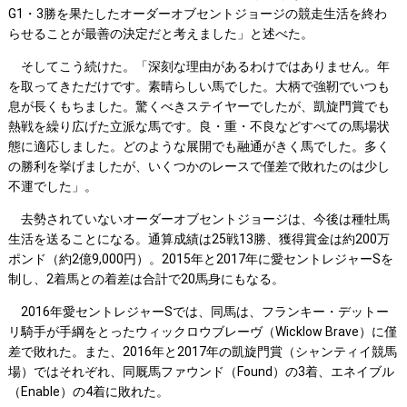
G1・3勝を果たしたオーダーオブセントジョージの競走生活を終わ
らせることが最善の決定だと考えました」と述べた。
そしてこう続けた。「深刻な理由があるわけではありません。年
を取ってきただけです。素晴らしい馬でした。大柄で強靭でいつも
息が長くもちました。驚くべきステイヤーでしたが、凱旋門賞でも
熱戦を繰り広げた立派な馬です。良・重・不良などすべての馬場状
態に適応しました。どのような展開でも融通がきく馬でした。多く
の勝利を挙げましたが、いくつかのレースで僅差で敗れたのは少し
不運でした」。
去勢されていないオーダーオブセントジョージは、今後は種牡馬
生活を送ることになる。通算成績は25戦13勝、獲得賞金は約200万
ポンド（約2億9,000円）。2015年と2017年に愛セントレジャーSを
制し、2着馬との着差は合計で20馬身にもなる。
2016年愛セントレジャーSでは、同馬は、フランキー・デットー
リ騎手が手綱をとったウィックロウブレーヴ（Wicklow Brave）に僅
差で敗れた。また、2016年と2017年の凱旋門賞（シャンティイ競馬
場）ではそれぞれ、同厩馬ファウンド（Found）の3着、エネイブル
（Enable）の4着に敗れた。