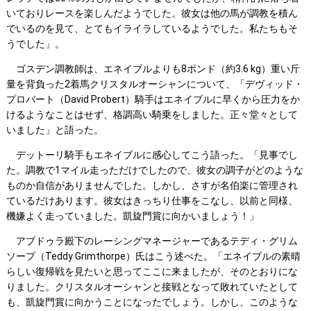
いておりレースを楽しんだようでした。彼女は他の馬が調教を積ん
でいるのを見て、とてもイライラしているようでした。私たちもそ
うでした」。
ゴスデン調教師は、エネイブルよりも8ポンド（約3.6 kg）重い斤
量を背負った2着馬クリスタルオーシャンについて、「デヴィッド・
プロバート（David Probert）騎手はエネイブルに早くから圧力をか
けるようなことはせず、格調高い騎乗をしました。正々堂々として
いました」と語った。
デットーリ騎手もエネイブルに感心してこう語った。「見事でし
た。調教で1マイル走っただけでしたので、彼女の調子がどのような
ものか自信がありませんでした。しかし、さすが名伯楽に管理され
ているだけあります。彼女はきっちり仕事をこなし、以前と同様、
機嫌よく走っていました。凱旋門賞に向かいましょう！」
アブドゥラ殿下のレーシングマネージャーであるテディ・グリム
ソープ（Teddy Grimthorpe）氏はこう述べた。「エネイブルの素晴
らしい復帰戦を見たいと思ってここに来ましたが、そのとおりにな
りました。クリスタルオーシャンと接戦となって敗れていたとして
も、凱旋門賞に向かうことになったでしょう。しかし、このような