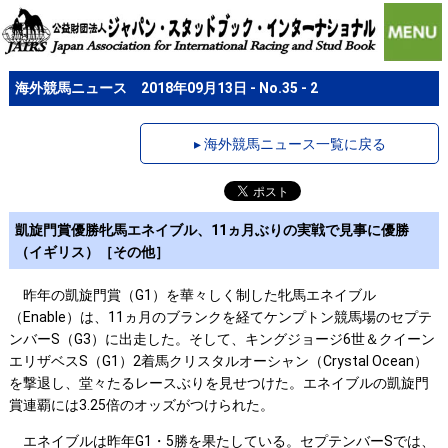
海外競馬ニュース 2018年09月13日 - No.35 - 2
▸ 海外競馬ニュース一覧に戻る
凱旋門賞優勝牝馬エネイブル、11ヵ月ぶりの実戦で見事に優勝
（イギリス）［その他］
昨年の凱旋門賞（G1）を華々しく制した牝馬エネイブル
（Enable）は、11ヵ月のブランクを経てケンプトン競馬場のセプテ
ンバーS（G3）に出走した。そして、キングジョージ6世＆クイーン
エリザベスS（G1）2着馬クリスタルオーシャン（Crystal Ocean）
を撃退し、堂々たるレースぶりを見せつけた。エネイブルの凱旋門
賞連覇には3.25倍のオッズがつけられた。
エネイブルは昨年G1・5勝を果たしている。セプテンバーSでは、