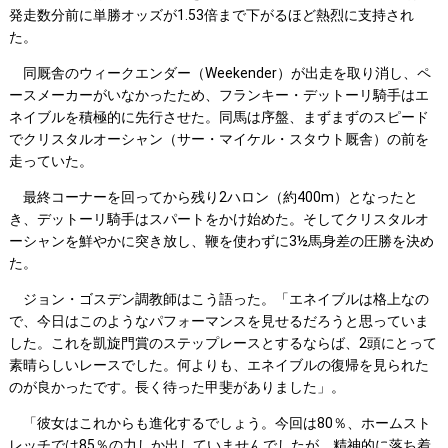
発走数分前に単勝オッズが1.53倍まで下がるほど熱烈に支持され
た。
同厩舎のウィークエンダー（Weekender）が出走を取り消し、ペ
ースメーカーがいなかったため、フランキー・デットーリ騎手はエ
ネイブルを積極的に先行させた。同馬は序盤、まずまずのスピード
でクリスタルオーシャン（サー・マイケル・スタウト厩舎）の前を
走っていた。
最終コーナーを回ってから残り2ハロン（約400m）となったと
き、デットーリ騎手はスパートをかけ始めた。そしてクリスタルオ
ーシャンを鮮やかに突き放し、鞭を使わずに3½馬身差の圧勝を決め
た。
ジョン・ゴスデン調教師はこう語った。「エネイブルは格上なの
で、今日はこのようなパフォーマンスを見せるだろうと思っていま
した。これを凱旋門賞のステップレースとするならば、2頭にとって
素晴らしいレースでした。何よりも、エネイブルの復帰を見られた
のが良かったです。長く待った甲斐がありました」。
「彼女はこれからも進化するでしょう。今回は80％、ホームスト
レッチでは85％の力しか出していませんでしたが、精神的に落ち着