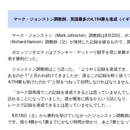
マーク・ジョンストン調教師、英国最多の4,194勝を達成（イ
マーク・ジョンストン（Mark Johnston）調教師は8月23日、
（Richard Hannon）調教師（父）が保持した記録を破るもの
ポエッツソサエティはフランキー・デットーリ騎手を背に単勝オッズ
表す勝利だった。
ジョンストン調教師はこう語った。「ようやく記録を達成でき、
あるのか？"と言われ続けてきましたが、誰もこの記録を軽く扱う
4,194勝も挙げたのか？"と頬をつねって自問しなければなりませ
「ヨーク競馬場でこの記録を達成できるとは思っていませんでした
訪れることになっていました。誰が厩舎に残るかという話になり、
レースで記録を達成できるとは思っていませんでした」。
8月18日（土）から勝利を挙げていなかったジョンストン調教師
です。残り4勝から1勝までにかなり時間が掛かり、あと1勝とな