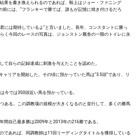
結果を書き換えられるのであれば、鞍上はジョー・ファニング
ースの前には、"フランキーで勝てば、誰もが記憶に焼き付けるだろ
君には期待しているよ"と言いました。長年、コンスタントに勝っ
。おそらく今回のレースの写真は、ジョンストン厩舎の一階のトイレに永
して自らの記録達成に刺激を与えたことを認めた。
ャリアを開始した。その頃に預かっていた馬は"3.5頭"であり、リ
は今では350頭近い馬を預かっている。
が1つある。この調教場の規模が大きくなるのと並行して、多くの勝馬
自己最多勝は2009年と2013年の216勝である。
のであれば、同調教師は11回リーディングタイトルを獲得している