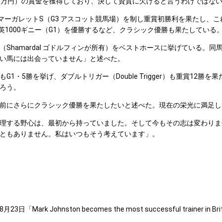
,500万円）の賞金を獲得しており、決して資質に欠けると言うわけではな
ンセスマーガレットS（G3 アスコット競馬場）を制し重賞初勝利を果たし、
で英1000ギニー（G1）を優勝するなど、クラシック優勝も果たしている
amardal ゴドルフィンが所有）をベストホースに挙げている。同馬は
い馬には出会っていません」と述べた。
5勝を挙げ、ダブルトリガー（Double Trigger）も重賞12勝
ろう。
前にさらにクラシック優勝を果たしたいと述べた。現在の栄光に満足し
理する野心は、最初から持っていました。そして今もその志は変わりま
ともありません。私はいつもそう考えています」。
月23日「Mark Johnston becomes the most successful trainer in Brit