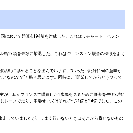
とで英国において通算4,194勝を達成した。これはリチャード・ハノン
ル馬19頭を果敢に撃退した。これはジョンストン厩舎の特徴をよく
教活動に励めることを望んでいます。"いったい記録に何の意味が
ことなのか？"と時々思います。同時に、"開業してからどうやって
主が、私がフランスで購買した1歳馬を見るために厩舎を午後2時に
じレースで走り、単勝オッズはそれぞれ21倍と34倍でした。この
出走していましたが、うまく行かないときはそこから脱せないもの