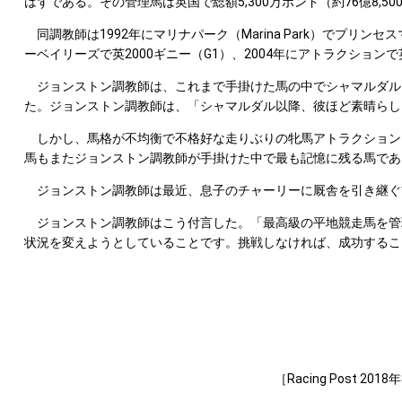
はずである。その管理馬は英国で総額5,300万ポンド（約76億8
同調教師は1992年にマリナパーク（Marina Park）でプリ
ーベイリーズで英2000ギニー（G1）、2004年にアトラクション
ジョンストン調教師は、これまで手掛けた馬の中でシャマルダル（Sh
た。ジョンストン調教師は、「シャマルダル以降、彼ほど素晴らし
しかし、馬格が不均衡で不格好な走りぶりの牝馬アトラクションもG1・
馬もまたジョンストン調教師が手掛けた中で最も記憶に残る馬であ
ジョンストン調教師は最近、息子のチャーリーに厩舎を引き継ぐ
ジョンストン調教師はこう付言した。「最高級の平地競走馬を管
状況を変えようとしていることです。挑戦しなければ、成功するこ
［Racing Post 2018年8