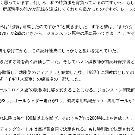
く思っています。何しろ、私の勝負服を背負っているのですから。もし
もちろん、所属騎手の誰かが記録を達成してくれたら良かったのですが、レ
は"記録は達成したのですか？"と聞きました。すると彼は、"まだだ。
Baileys）が2歳のときから、ジョンストン厩舎の馬に乗ってきました
0勝を挙げてから、この記録達成にしっかりと狙いを定めていた。
きだす才能を高く評価していた。そしてハノン調教師が前記録保持者と
得し、幼馴染のディアドラと結婚した後、1987年に調教師としてのキ
AF（イギリス空軍）の練習場の一部だった。
ロールスロイス級"の調教場に姿を変えることになる。ジョンストン調教師
走路が3つ、オールウェザー走路が1つ、調馬索用馬場が5つ、馬用プール
以降は毎年100勝以上を挙げ、そのうち7年は200勝以上を達成した。年間
ィングタイトルは獲得賞金額で決定される。もし勝利数で決定される