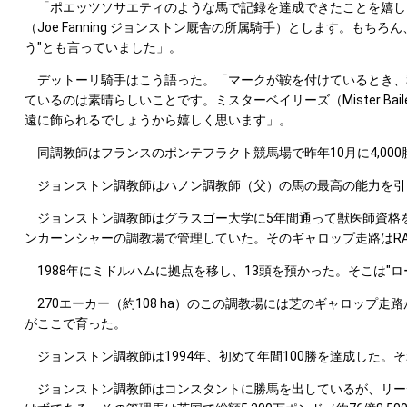
「ポエッツソサエティのような馬で記録を達成できたことを嬉し
（Joe Fanning ジョンストン厩舎の所属騎手）とします。
う"とも言っていました」。
デットーリ騎手はこう語った。「マークが鞍を付けているとき、私
ているのは素晴らしいことです。ミスターベイリーズ（Mister 
遠に飾られるでしょうから嬉しく思います」。
同調教師はフランスのポンテフラクト競馬場で昨年10月に4,00
ジョンストン調教師はハノン調教師（父）の馬の最高の能力を引
ジョンストン調教師はグラスゴー大学に5年間通って獣医師資格を取
ンカーンシャーの調教場で管理していた。そのギャロップ走路はR
1988年にミドルハムに拠点を移し、13頭を預かった。そこは"
270エーカー（約108 ha）のこの調教場には芝のギャロップ
がここで育った。
ジョンストン調教師は1994年、初めて年間100勝を達成した。それ
ジョンストン調教師はコンスタントに勝馬を出しているが、リーデ