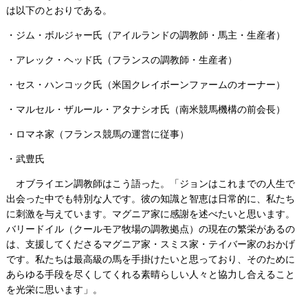
は以下のとおりである。
・ジム・ボルジャー氏（アイルランドの調教師・馬主・生産者）
・アレック・ヘッド氏（フランスの調教師・生産者）
・セス・ハンコック氏（米国クレイボーンファームのオーナー）
・マルセル・ザルール・アタナシオ氏（南米競馬機構の前会長）
・ロマネ家（フランス競馬の運営に従事）
・武豊氏
オブライエン調教師はこう語った。「ジョンはこれまでの人生で
出会った中でも特別な人です。彼の知識と智恵は日常的に、私たち
に刺激を与えています。マグニア家に感謝を述べたいと思います。
バリードイル（クールモア牧場の調教拠点）の現在の繁栄があるの
は、支援してくださるマグニア家・スミス家・テイバー家のおかげ
です。私たちは最高級の馬を手掛けたいと思っており、そのために
あらゆる手段を尽くしてくれる素晴らしい人々と協力し合えること
を光栄に思います」。