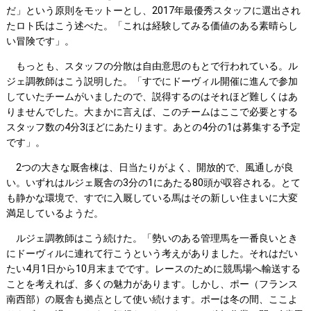
だ」という原則をモットーとし、2017年最優秀スタッフに選出され
たロト氏はこう述べた。「これは経験してみる価値のある素晴らし
い冒険です」。
もっとも、スタッフの分散は自由意思のもとで行われている。ル
ジェ調教師はこう説明した。「すでにドーヴィル開催に進んで参加
していたチームがいましたので、説得するのはそれほど難しくはあ
りませんでした。大まかに言えば、このチームはここで必要とする
スタッフ数の4分3ほどにあたります。あとの4分の1は募集する予定
です」。
2つの大きな厩舎棟は、日当たりがよく、開放的で、風通しが良
い。いずれはルジェ厩舎の3分の1にあたる80頭が収容される。とて
も静かな環境で、すでに入厩している馬はその新しい住まいに大変
満足しているようだ。
ルジェ調教師はこう続けた。「勢いのある管理馬を一番良いとき
にドーヴィルに連れて行こうという考えがありました。それはだい
たい4月1日から10月末までです。レースのために競馬場へ輸送する
ことを考えれば、多くの魅力があります。しかし、ポー（フランス
南西部）の厩舎も拠点として使い続けます。ポーは冬の間、ここよ