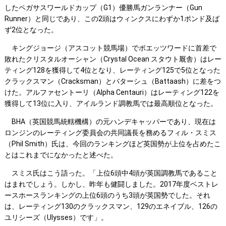
したペガサスワールドカップ（G1）優勝馬ガンランナー（Gun
Runner）と同じであり、この2頭はウィンクスにわずか1ポンド及ば
ず2位となった。
キングジョージ（アスコット競馬場）でポエッツワードに首差で
敗れたクリスタルオーシャン（Crystal Ocean スタウト厩舎）はレー
ティング128を獲得して4位となり、レーティング125で5位となった
クラックスマン（Cracksman）とバターシュ（Battaash）に差をつ
けた。アルファセントーリ（Alpha Centauri）はレーティング122を
獲得して13位に入り、アイルランド調教馬では最高順位となった。
BHA（英国競馬統轄機構）の元ハンデキャッパーであり、現在は
ロンジンのレーティング委員会の共同議長を務めるフィル・スミス
（Phil Smith）氏は、今回のランキングほど英国勢が上位を占めたこ
とはこれまでになかったと述べた。
スミス氏はこう語った。「上位6頭中4頭が英国調教馬であること
はまれでしょう。しかし、昨年も健闘しました。2017年度ベストレ
ースホースランキングの上位6頭のうち3頭が英国勢でした。それ
は、レーティング130のクラックスマン、129のエネイブル、126の
ユリシーズ（Ulysses）です」。