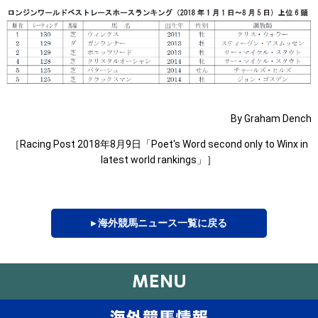
By Graham Dench
［Racing Post 2018年8月9日「Poet's Word second only to Winx in
latest world rankings」］
▸ 海外競馬ニュース一覧に戻る