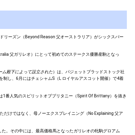
ン（Beyond Reason 父オーストラリア）がシックスパー
lia 父ガリレオ）にとって初めてのステークス優勝産駒となっ
ーム殿下によって設立された
）は、パジェットブラッドストック社
ー戦を制し、6月にはチェシャムS（L ロイヤルアスコット開催）で4着
ピリットオブブリタニー（Spirit Of Brittany）を抜き
なく、母ノーエクスプレイニング（No Explaining 父ア
買した。その中には、最高価格馬となったガリレオの牝駒グロアム