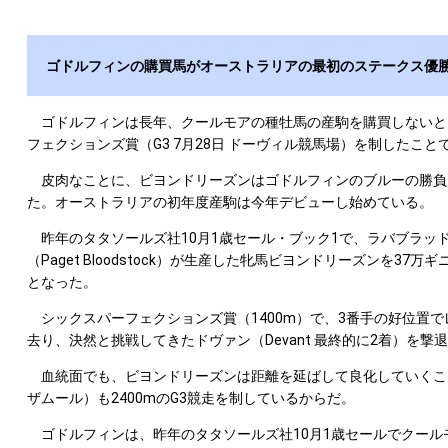
ゴドルフィンの購買馬がオーストラリアの最初のステークス優
ゴドルフィンは長年、クールモアの種牡馬の産駒を購買しないという
フェクションズ賞（G3 7月28日 ドーヴィル競馬場）を制したこ
皮肉なことに、ビヨンドリーズンはゴドルフィンのブルーの勝負服を
た。オーストラリアの初年度産駒は今年デビューし始めている。
昨年のタタソールズ社10月1歳セール・ブック1で、ラバブラッドストック
（Paget Bloodstock）が生産した牝馬ビヨンドリーズンを
となった。
シックスパーフェクションズ賞（1400m）で、3番手の好位置でレー
去り、決然と挑戦してきたドヴァン（Devant 最終的に2着）を撃
血統面でも、ビヨンドリーズンは距離を延ばして良化していくことが期
ザムール）も2400mのG3競走を制しているからだ。
ゴドルフィンは、昨年のタタソールズ社10月1歳セールでクールモ