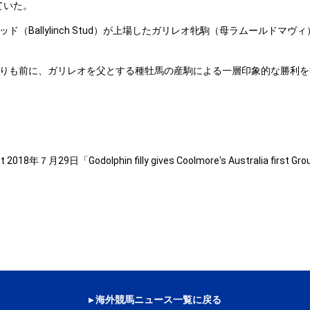
ていた。
allylinch Stud）が上場したガリレオ牝駒（母ラムールドマヴィ
も前に、ガリレオを父とする種牡馬の産駒による一層印象的な勝利を挙
t 2018年７月29日「Godolphin filly gives Coolmore's Australia first Gr
▸ 海外競馬ニュース一覧に戻る