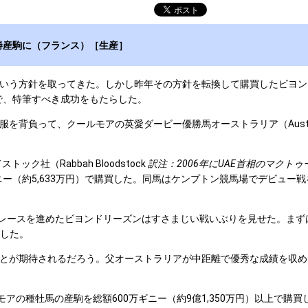
勝産駒に（フランス）［生産］
方針を取ってきた。しかし昨年その方針を転換して購買したビヨンドリーズ
とで、特筆すべき成功をもたらした。
背負って、クールモアの英愛ダービー優勝馬オーストラリア（Austra
社（Rabbah Bloodstock
訳注：2006
年にUAE
首相のマクトゥ
37万ギニー（約5,633万円）で購買した。同馬はケンプトン競馬場でデビュ
スを進めたビヨンドリーズンはすさまじい戦いぶりを見せた。まずは1番人気のス
退した。
待されるだろう。父オーストラリアが中距離で優秀な成績を収めただけでは
アの種牡馬の産駒を総額600万ギニー（約9億1,350万円）以上で購