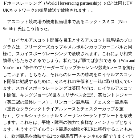
ドホースレーシング（
）の
は同じ
World Horseracing partnership
3/4
TV
ネットワークの衛星放送で放映されます」。
UK
アスコット競馬場の競走担当理事であるニック・スミス（
Nick
）氏はこう語った。
Smith
「ロイヤルアスコット開催を目玉とするアスコット競馬場のプロ
グラムは、ブリーダーズカップやメルボルンカップカーニバルと同
様に、スカイスポーツレーシングで放映されます。これにより相乗
効果がもたらされるでしょう。私たちは"勝てば参加できる（
Win and
）"条件のブリーダーズカップチャレンジ競走
レースを施行
You're In
5
しています。もちろん、それらのレースの勝馬をロイヤルアスコッ
ト開催に勧誘するために、それぞれの主催者と一緒に取り組んでい
ます。スカイスポーツレーシングは英国内では、ロイヤルアスコッ
ト開催、キングジョージ
世＆エリザベス女王
、英セントレジャー
6
S
（英三冠の最終レース）、リンカーン競馬場、チェスター競馬場
（重要なクラシックトライアルレースとチェスターカップを施
行）、ウェルシュナショナル＆ノーサンバーランドプレートを放映
します。これらは、平地・障害の強力で多様なラインナップとなり
ます。もうすぐアイルランド競馬の放映が
に移行することもあ
RUK
り、欧州競馬を放映する
つの競馬専門チャンネルの間でうまくバラ
2