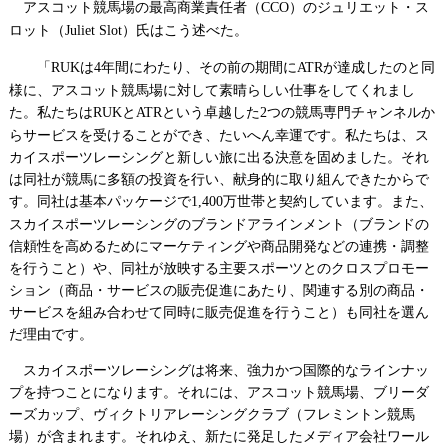
アスコット競馬場の最高商業責任者（
）のジュリエット・ス
CCO
ロット（
）氏はこう述べた。
Juliet Slot
「
は
年間にわたり、その前の期間に
が達成したのと同
RUK
4
ATR
様に、アスコット競馬場に対して素晴らしい仕事をしてくれまし
た。私たちは
と
という卓越した
つの競馬専門チャンネルか
RUK
ATR
2
らサービスを受けることができ、たいへん幸運です。私たちは、ス
カイスポーツレーシングと新しい旅に出る決意を固めました。それ
は同社が競馬に多額の投資を行い、献身的に取り組んできたからで
す。同社は基本パッケージで
万世帯と契約しています。また、
1,400
スカイスポーツレーシングのブランドアラインメント（ブランドの
信頼性を高めるためにマーケティングや商品開発などの連携・調整
を行うこと）や、同社が放映する主要スポーツとのクロスプロモー
ション（商品・サービスの販売促進にあたり、関連する別の商品・
サービスを組み合わせて同時に販売促進を行うこと）も同社を選ん
だ理由です。
スカイスポーツレーシングは将来、強力かつ国際的なラインナッ
プを持つことになります。それには、アスコット競馬場、ブリーダ
ーズカップ、ヴィクトリアレーシングクラブ（フレミントン競馬
場）が含まれます。それゆえ、新たに発足したメディア会社ワール