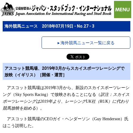
海外競馬ニュース 2018年07月19日 - No.27 - 3
▸ 海外競馬ニュース一覧に戻る
アスコット競馬場、2019年3月からスカイスポーツレーシングで
放映（イギリス）［開催・運営］
アスコット競馬場は
年
月から、新設のスカイスポーツレーシ
2019
3
ング（
）で放映されることになる（
訳注：スカイス
Sky Sports Racing
ポーツレーシングは
年より、レーシング
社（
）に代わり
2019
UK
RUK
競馬放映を始める
）。
アスコット競馬場の
ガイ・ヘンダーソン（
）氏
CEO
Guy Henderson
はこう説明した。