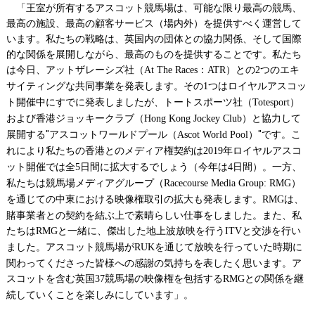
「王室が所有するアスコット競馬場は、可能な限り最高の競馬、
最高の施設、最高の顧客サービス（場内外）を提供すべく運営して
います。私たちの戦略は、英国内の団体との協力関係、そして国際
的な関係を展開しながら、最高のものを提供することです。私たち
は今日、アットザレーシズ社（
：
）との
つのエキ
At The Races
ATR
2
サイティングな共同事業を発表します。その
つはロイヤルアスコッ
1
ト開催中にすでに発表しましたが、トートスポーツ社（
）
Totesport
および香港ジョッキークラブ（
）と協力して
Hong Kong Jockey Club
展開する"アスコットワールドプール（
）"です。こ
Ascot World Pool
れにより私たちの香港とのメディア権契約は
年ロイヤルアスコ
2019
ット開催では全
日間に拡大するでしょう（今年は
日間）。一方、
5
4
私たちは競馬場メディアグループ（
）
Racecourse Media Group: RMG
を通じての中東における映像権取引の拡大も発表します。
は、
RMG
賭事業者との契約を結ぶ上で素晴らしい仕事をしました。また、私
たちは
と一緒に、傑出した地上波放映を行う
と交渉を行い
RMG
ITV
ました。アスコット競馬場が
を通じて放映を行っていた時期に
RUK
関わってくださった皆様への感謝の気持ちを表したく思います。ア
スコットを含む英国
競馬場の映像権を包括する
との関係を継
37
RMG
続していくことを楽しみにしています」。