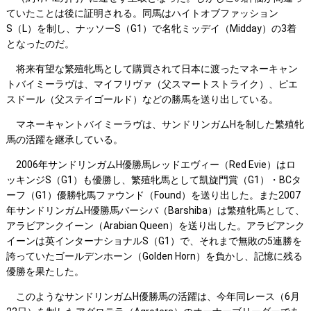
ていたことは後に証明される。同馬はハイトオブファッション
S（L）を制し、ナッソーS（G1）で名牝ミッデイ（Midday）の3着
となったのだ。
将来有望な繁殖牝馬として購買されて日本に渡ったマネーキャン
トバイミーラヴは、マイフリヴァ（父スマートストライク）、ピエ
スドール（父ステイゴールド）などの勝馬を送り出している。
マネーキャントバイミーラヴは、サンドリンガムHを制した繁殖牝
馬の活躍を継承している。
2006年サンドリンガムH優勝馬レッドエヴィー（Red Evie）はロ
ッキンジS（G1）も優勝し、繁殖牝馬として凱旋門賞（G1）・BCタ
ーフ（G1）優勝牝馬ファウンド（Found）を送り出した。また2007
年サンドリンガムH優勝馬バーシバ（Barshiba）は繁殖牝馬として、
アラビアンクイーン（Arabian Queen）を送り出した。アラビアンク
イーンは英インターナショナルS（G1）で、それまで無敗の5連勝を
誇っていたゴールデンホーン（Golden Horn）を負かし、記憶に残る
優勝を果たした。
このようなサンドリンガムH優勝馬の活躍は、今年同レース（6月