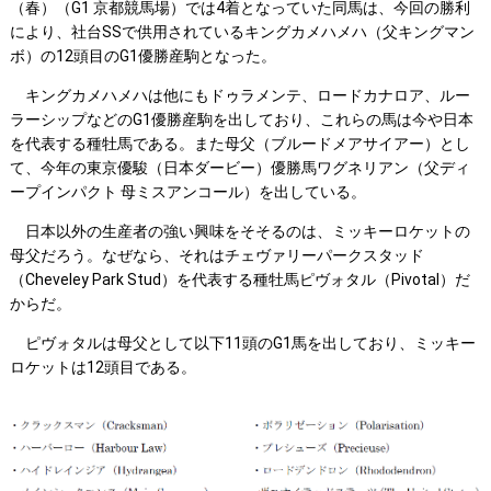
（春）（G1 京都競馬場）では4着となっていた同馬は、今回の勝利
により、社台SSで供用されているキングカメハメハ（父キングマン
ボ）の12頭目のG1優勝産駒となった。
キングカメハメハは他にもドゥラメンテ、ロードカナロア、ルー
ラーシップなどのG1優勝産駒を出しており、これらの馬は今や日本
を代表する種牡馬である。また母父（ブルードメアサイアー）とし
て、今年の東京優駿（日本ダービー）優勝馬ワグネリアン（父ディ
ープインパクト 母ミスアンコール）を出している。
日本以外の生産者の強い興味をそそるのは、ミッキーロケットの
母父だろう。なぜなら、それはチェヴァリーパークスタッド
（Cheveley Park Stud）を代表する種牡馬ピヴォタル（Pivotal）だ
からだ。
ピヴォタルは母父として以下11頭のG1馬を出しており、ミッキー
ロケットは12頭目である。