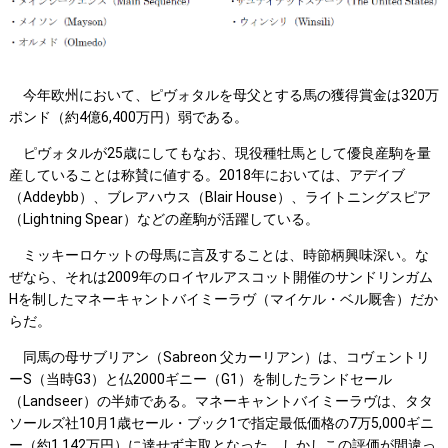
今年欧州において、ピヴォタルを母父とする馬の獲得賞金は320万
ポンド（約4億6,400万円）弱である。
ピヴォタルが25歳にしてもなお、現役種牡馬として優良産駒を量
産していることは称賛に値する。2018年においては、アデイブ
（Addeybb）、ブレアハウス（Blair House）、ライトニングスピア
（Lightning Spear）などの産駒が活躍している。
ミッキーロケットの母馬に言及することは、時節柄興味深い。な
ぜなら、それは2009年のロイヤルアスコット開催のサンドリンガム
Hを制したマネーキャントバイミーラヴ（マイケル・ベル厩舎）だか
らだ。
同馬の母サブリアン（Sabreon 父カーリアン）は、コヴェントリ
ーS（当時G3）と仏2000ギニー（G1）を制したランドセール
（Landseer）の半姉である。マネーキャントバイミーラヴは、タタ
ソールズ社10月1歳セール・ブック1で指定最低価格の7万5,000ギニ
ー（約1,142万円）に達せず主取となった。しかしこの評価が間違っ