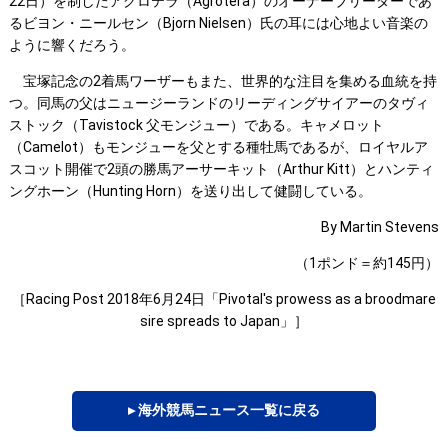
22日）を制したアグロテラ（Agrotera）のオーナーブリーダーであ
るビヨン・ニールセン（Bjorn Nielsen）氏の耳には心地よい音楽の
ように響くだろう。
宝塚記念の2着馬ワーザーもまた、世界的な注目を集める血統を持
つ。同馬の父はニュージーランドのリーディングサイアーのタヴィ
ストック（Tavistock 父モンジュー）である。キャメロット
（Camelot）もモンジューを父とする種牡馬であるが、ロイヤルア
スコット開催で2頭の勝馬アーサーキット（Arthur Kitt）とハンティ
ングホーン（Hunting Horn）を送り出して健闘している。
By Martin Stevens
（1ポンド＝約145円）
［Racing Post 2018年6月24日「Pivotal's prowess as a broodmare
sire spreads to Japan」］
▸ 海外競馬ニュース一覧に戻る