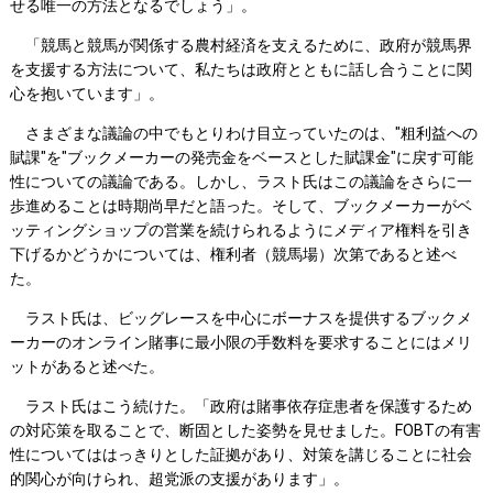
せる唯一の方法となるでしょう」。
「競馬と競馬が関係する農村経済を支えるために、政府が競馬界
を支援する方法について、私たちは政府とともに話し合うことに関
心を抱いています」。
さまざまな議論の中でもとりわけ目立っていたのは、"粗利益への
賦課"を"ブックメーカーの発売金をベースとした賦課金"に戻す可能
性についての議論である。しかし、ラスト氏はこの議論をさらに一
歩進めることは時期尚早だと語った。そして、ブックメーカーがベ
ッティングショップの営業を続けられるようにメディア権料を引き
下げるかどうかについては、権利者（競馬場）次第であると述べ
た。
ラスト氏は、ビッグレースを中心にボーナスを提供するブックメ
ーカーのオンライン賭事に最小限の手数料を要求することにはメリ
ットがあると述べた。
ラスト氏はこう続けた。「政府は賭事依存症患者を保護するため
の対応策を取ることで、断固とした姿勢を見せました。FOBTの有害
性についてははっきりとした証拠があり、対策を講じることに社会
的関心が向けられ、超党派の支援があります」。