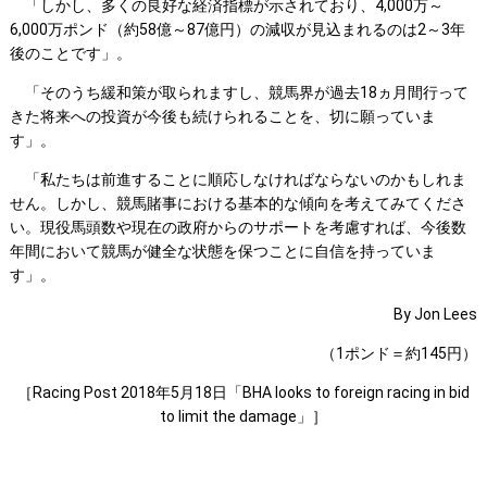
「しかし、多くの良好な経済指標が示されており、4,000万～
6,000万ポンド（約58億～87億円）の減収が見込まれるのは2～3年
後のことです」。
「そのうち緩和策が取られますし、競馬界が過去18ヵ月間行って
きた将来への投資が今後も続けられることを、切に願っていま
す」。
「私たちは前進することに順応しなければならないのかもしれま
せん。しかし、競馬賭事における基本的な傾向を考えてみてくださ
い。現役馬頭数や現在の政府からのサポートを考慮すれば、今後数
年間において競馬が健全な状態を保つことに自信を持っていま
す」。
By Jon Lees
（1ポンド＝約145円）
［Racing Post 2018年5月18日「BHA looks to foreign racing in bid
to limit the damage」］