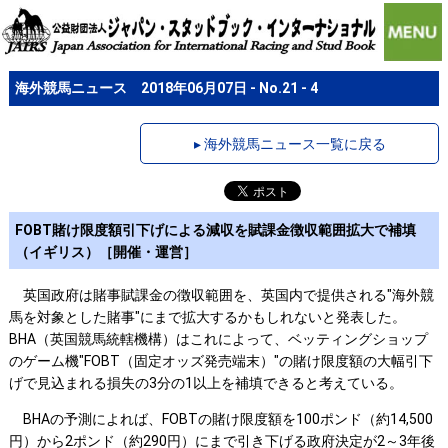
海外競馬ニュース 2018年06月07日 - No.21 - 4
▸ 海外競馬ニュース一覧に戻る
FOBT賭け限度額引下げによる減収を賦課金徴収範囲拡大で補填
（イギリス）［開催・運営］
英国政府は賭事賦課金の徴収範囲を、英国内で提供される"海外競
馬を対象とした賭事"にまで拡大するかもしれないと発表した。
BHA（英国競馬統轄機構）はこれによって、ベッティングショップ
のゲーム機"FOBT（固定オッズ発売端末）"の賭け限度額の大幅引下
げで見込まれる損失の3分の1以上を補填できると考えている。
BHAの予測によれば、FOBTの賭け限度額を100ポンド（約14,500
円）から2ポンド（約290円）にまで引き下げる政府決定が2～3年後