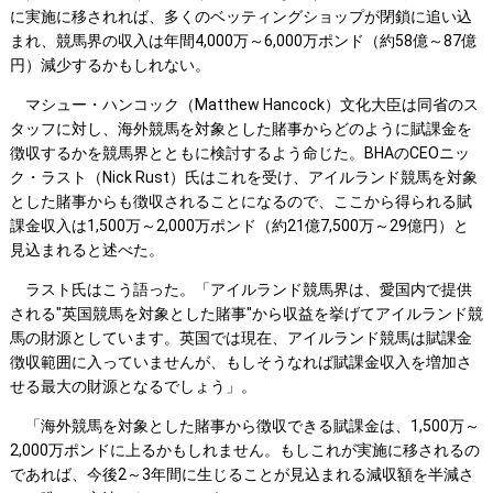
に実施に移されれば、多くのベッティングショップが閉鎖に追い込
まれ、競馬界の収入は年間4,000万～6,000万ポンド（約58億～87億
円）減少するかもしれない。
マシュー・ハンコック（Matthew Hancock）文化大臣は同省のス
タッフに対し、海外競馬を対象とした賭事からどのように賦課金を
徴収するかを競馬界とともに検討するよう命じた。BHAのCEOニッ
ク・ラスト（Nick Rust）氏はこれを受け、アイルランド競馬を対象
とした賭事からも徴収されることになるので、ここから得られる賦
課金収入は1,500万～2,000万ポンド（約21億7,500万～29億円）と
見込まれると述べた。
ラスト氏はこう語った。「アイルランド競馬界は、愛国内で提供
される"英国競馬を対象とした賭事"から収益を挙げてアイルランド競
馬の財源としています。英国では現在、アイルランド競馬は賦課金
徴収範囲に入っていませんが、もしそうなれば賦課金収入を増加さ
せる最大の財源となるでしょう」。
「海外競馬を対象とした賭事から徴収できる賦課金は、1,500万～
2,000万ポンドに上るかもしれません。もしこれが実施に移されるの
であれば、今後2～3年間に生じることが見込まれる減収額を半減さ