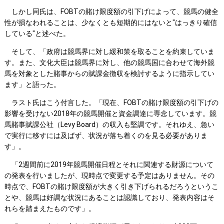
しかし同氏は、FOBTの賭け限度額の引下げによって、競馬の健全
性が損なわれることは、少なくとも短期的にはないと"はっきり確信
している"と述べた。
そして、「政府は競馬界に対し緩和策を取ることを約束していま
す。また、文化大臣は競馬界に対し、他の競馬国に合わせて海外競
馬を対象とした賭事からの賦課金徴収を検討するように指示してい
ます」と語った。
ラスト氏はこう付言した。「現在、FOBTの賭け限度額の引下げの
影響を受けない2018年の競馬開催と資金調達に専念しています。競
馬賭事賦課公社（Levy Board）の収入も堅調です。それゆえ、急い
で実行に移すには及ばず、状況が落ち着くのを見る必要がありま
す」。
「2週間前に2019年競馬開催日程とそれに関連する財源について
の発表を行いましたが、現時点で変更する予定はありません。その
時点で、FOBTの賭け限度額が大きく引き下げられるだろうというこ
とや、競馬は好調な状況にあることは認識しており、発表内容はそ
れらを踏まえたものです」。