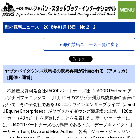
海外競馬ニュース 2018年01月18日 - No.2 - 2
▸ 海外競馬ニュース一覧に戻る
ヤヴァパイダウンズ競馬場の競馬再開が計画される（アメリカ）
［開催・運営］
不動産投資開発会社JACORパートナーズ社（JACOR Partners ア
リゾナ州フェニックス）は1月11日のアリゾナ州競馬委員会の会合に
おいて、その子会社であるJ＆Jエクワインエンタープライズ（J and
J Equine Enterprises）がヤヴァパイダウンズ競馬場の土地［120エ
ーカー（48 ha）］を購買したことを発表した。新しいオーナーに
は、JACORパートナーズ社の幹部であるトム、デーブ＆マイク・オ
ーサー（Tom, Dave and Mike Auther）各氏、ジョー・ジャクソン