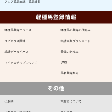
アジア競馬会議・競馬連盟
軽種馬登録ニュース
軽種馬の登録の仕組み
ユビキタス関連
申請書類ダウンロード
統計データベース
登録のあゆみ
JWS
マイクロチップについて
馬名登録案内
出版物
本財団について