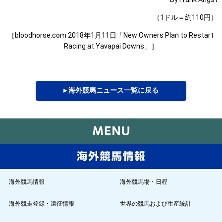
（1ドル＝約110円）
［bloodhorse.com 2018年1月11日「New Owners Plan to Restart
Racing at Yavapai Downs」］
▸ 海外競馬ニュース一覧に戻る
海外競馬情報
海外競馬場・日程
海外競走登録・遠征情報
世界の競馬および生産統計