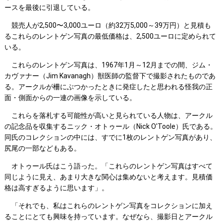
ースを最後に引退している。
競売人が2,500〜3,000ユーロ（約32万5,000～39万円）と見積も
るこれらのレントゲン写真の最低価格は、2,500ユーロに定められて
いる。
これらのレントゲン写真は、1967年1月～12月までの間、ジム・
カヴァナー（Jim Kavanagh）獣医師の監督下で撮影されたものであ
る。アークルが柵にぶつかったときに発症したと思われる怪我の正
面・側面からの一連の画像を示している。
これらを落札する可能性が高いと見られている人物は、アークル
の記念品を収集するニック・オトゥール（Nick O'Toole）氏である。
同氏のコレクションの中には、すでに1枚のレントゲン写真があり、
尻尾の一部などもある。
オトゥール氏はこう語った。「これらのレントゲン写真はすべて
同じように見え、あまり大きな関心は集めないと考えます。見積価
格は高すぎるように思います」。
「それでも、私はこれらのレントゲン写真をコレクションに加え
ることにとても興味を持っています。なぜなら、撮影日とアークル