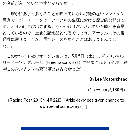
の名前が入っていて本物だからです」。
「確かにあまり多くのことが映っていない特徴のないレントゲン
写真ですが、ユニークで、アークルの生涯における歴史的な部分で
す。とりわけ再び出走するどうかが取りざたされていた時期を背景
としているので、重要な記念品となるでしょう。アークルはその後
調教に戻りましたが、再びレースをすることはありませんでし
た」。
このホワイト社のオークションは、5月5日（土）にダブリンのフ
リーメーソンズホール（Freemasons Hall）で開催される（
訳注：結
局このレントゲン写真は落札されなかった
）。
By Lee Mottershead
（1ユーロ＝約130円）
［Racing Post 2018年4月22日「Arkle devotees given chance to
own pedal bone x-rays」］