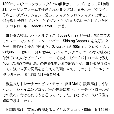
1800m）のターフクラシックSでの優勝は、ヨシダにとってG1初勝
利。ノーザンファームで生産されたヨシダは、父をハーツクライ、
母をヒルダズパッション（父カナディアンフロンティア）とする。
G1を数回優勝していたことでダントツの1番人気に推されていたビ
ーチパトロール（Beach Patrol）は2着。
ヨシダの鞍上ホセ・オルティス（Jose Ortiz）騎手は、9頭立ての
このレースでシャイニングコッパー（Shining Copper）を先頭に立
たせ、辛抱強く後ろで控えた。2ハロン（約400m）ごとのタイムは
24秒86、50秒61、1分16秒44。シャイニングコッパーのすぐ後ろに
付けていたのはビーチパトロールである。ビーチパトロールは残り
400mの地点で先行馬との差を½馬身まで縮めたが、ヨシダが直線入
口で力強い末脚で同馬をとらえて先頭に立ち、そのままゴールまで
押し切った。勝ち時計は1分54秒64。
殿堂入りトレーナーのビル・モット（Bill Mott）調教師はこう語
った。「シャイニングコッパーが先頭に立ち、ビーチパトロールが
その後ろに付けるだろうと思っていました。おかげで、良い位置を
確保できました」。
同調教師は、英国の権威あるロイヤルアスコット開催（6月19日～