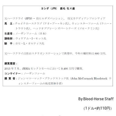
By Blood-Horse Staff
（1ドル=約110円）