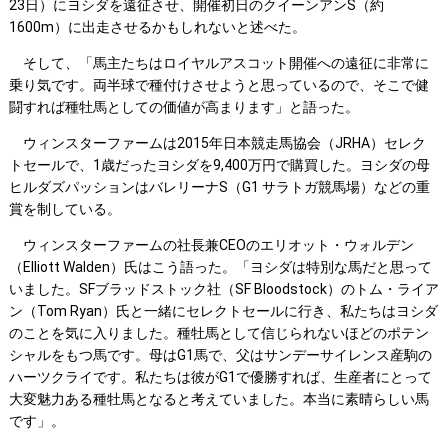
23日）にヨシダを遠征させ、開催初日のクイーンアンS（約
1600m）に出走させるかもしれないと述べた。
そして、「馬主たちはロイヤルアスコット開催への遠征に非常に
乗り気です。両半球で種付けさせようと思っているので、そこで健
闘すれば種牡馬としての価値が高まります」と語った。
ウィンスターファームは2015年日本競走馬協会（JRHA）セレク
トセールで、1歳だったヨシダを9,400万円で購買した。ヨシダの母
ヒルダズパッションはバレリーナS（G1 サラトガ競馬場）などの重
賞を制している。
ウィンスターファームの社長兼CEOのエリオット・ウォルデン
（Elliott Walden）氏はこう語った。「ヨシダは特別な馬だと思って
いました。SFブラッドストック社（SF Bloodstock）のトム・ライア
ン（Tom Ryan）氏と一緒にセレクトセールに行き、私たちはヨシダ
のことを気に入りました。種牡馬として信じられないほどのポテン
シャルをもつ馬です。母はG1馬で、父はサンデーサイレンス産駒の
ハーツクライです。私たちは彼がG1で優勝すれば、生産者にとって
大変魅力ある種牡馬となると考えていました。本当に素晴らしい馬
です」。