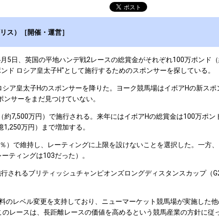
ギリス）［開催・運営］
: JCR）は4月5日、英国の平地ハンデ戦2レースの総賞金がそれぞれ100万ポ
0万ポンド ロシア皇太子H"として施行するためのスポンサーを探している。
）とロシア皇太子Hのスポンサーを降りた。ヨーク競馬場はイボアHの新スポン
ポンサーをまだ見つけていない。
7,500万円）で施行される。来年にはイボアHの総賞金は100万ポンド
1,250万円）まで増加する。
5％）で維持し、レーティングに上限を設けないことを選択した。一方
ーティングは103だった）。
されるブリティッシュチャンピオンズロングディスタンスカップ（G2 
ROA）は、出走登録料のレベル変更を支持しており、ニューマーケット競馬場が
る。このレースは、長距離レースの価値を高めるという競馬産業の方針に従って