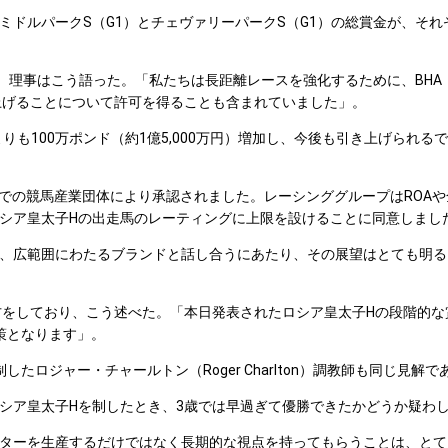
パークS（G1）とチェヴァリーパークS（G1）の総賞金が、それぞれ昨年
key）理事はこう語った。「私たちは長距離レースを強化するために、B
上げることについて許可を得ることも含まれていました」。
りも100万ポンド（約1億5,000万円）増加し、今後も引き上げられ
業団体により承認されました。レーシンググループはROAや全国調教師連合（N
シア皇太子Hの出走馬のレーティングに上限を設けることに同意しまし
、広範囲にわたるブランドと話し合うにあたり、その展望はとても明る
的な見方をしており、こう述べた。「本日発表されたロシア皇太子Hの段階
策となります」。
制したロジャー・チャールトン（Roger Charlton）調教師も同じ見解で
シア皇太子Hを制したとき、3歳では早過ぎて優勝できたかどうか疑わ
ターを生産するだけではなく長期的な視点を持ってもらうことは、とて