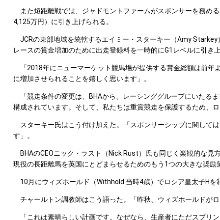
また短距離戦では、ジャドモントファームがスポンサーを務めるミドル
4,125万円）に引き上げられる。
JCRの東部地域を統轄するエイミー・スターキー（Amy Star
レースの賞金増加のために出走登録料を一時的にG1レベルに引き
「2018年にニューマーケット競馬場が提供する賞金総額は前年よ
に増加させられることを嬉しく思います」。
「競走条件の変更は、BHAから、レーシンググループにいたるまでの競馬産
構成されています。そして、私たちは重賞競走を保護するため、ロ
スターキー氏はこう付け加えた。「スポンサーシップに関しては
す」。
BHAのCEOニック・ラスト（Nick Rust）氏も同じく楽観
現役の長距離馬を英国にとどまらせるためのもう1つの大きな奨励
10月にウィズホールド（Withhold 当時4歳）でロシア皇太子Hを
チャールトン調教師はこう語った。「昨秋、ウィズホールドがロ
「これは素晴らしい計画です。なぜなら、生産者にただスプリン