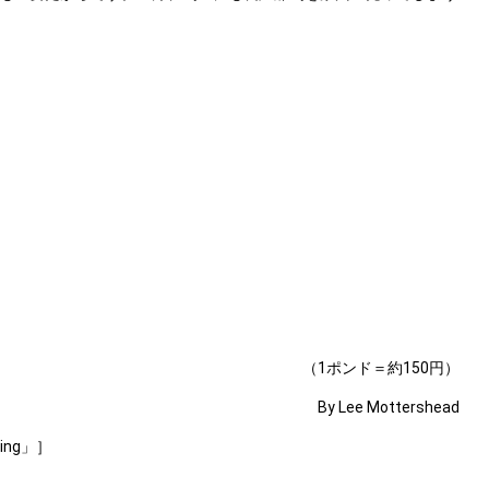
（1ポンド＝約150円）
By Lee Mottershead
tting」］