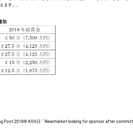
えます」。
g Post 2018年4月6日「Newmarket looking for sponsor after commi