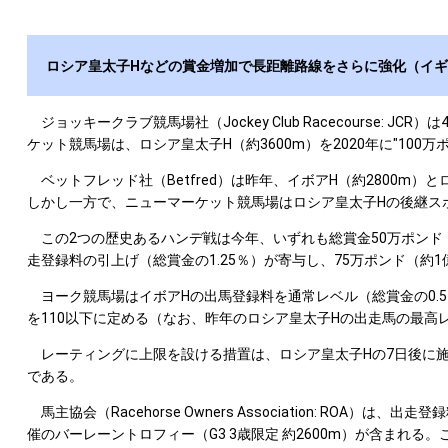
ロシア皇太子Hなどの賞金増加で長距離路線をさらに強化（イ
ジョッキークラブ競馬場社（Jockey Club Racecourse
ケット競馬場は、ロシア皇太子H（約3600m）を2020年に"10
ベットフレッド社（Betfred）は昨年、イボアH（約2800m
しかし一方で、ニューマーケット競馬場はロシア皇太子Hの後継ス
この2つの歴史あるハンデ戦は今年、いずれも総賞金50万ポンド（約
走登録料の引上げ（総賞金の1.25％）が寄与し、75万ポンド（約1億
ヨーク競馬場はイボアHの出馬登録料を通常レベル（総賞金の0.
を110以下に定める（なお、昨年のロシア皇太子Hの出走馬の最高レ
レーティングに上限を設ける措置は、ロシア皇太子Hの7日後に施行
である。
馬主協会（Racehorse Owners Association: 
催のバーレーントロフィー（G3 3歳限定 約2600m）が含まれ