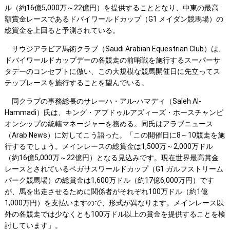
ル（約16億5,000万～22億円）を提供することとなり、中東の最高
額賞金レースであるドバイワールドカップ（G1 メイダン競馬場）の
総賞金を上回ると予測されている。
サウジアラビア馬術クラブ（Saudi Arabian Equestrian Club）は、
ドバイワールドカップデーの各競走の前哨戦を施行するスーパーサ
タデーのコンセプトに倣い、この大規模な競馬開催日に先立ってス
テップレースを施行することを望んでいる。
同クラブの事務総長のサレーハ・アル-ハマディ（Saleh Al-
Hammadi）氏は、キング・アブドゥルアズィーズ・ホースチャンピ
オンシップの統轄マネージャーを務める。同氏はアラブニュース
（Arab News）に対してこう語った。「この開催日に8～10競走を施
行するでしょう。メインレースの総賞金は1,500万～2,000万ドル
（約16億5,000万～22億円）となる見込みです。現在世界最高賞金
レースとされているペガサスワールドカップ（G1 ガルフストリーム
パーク競馬場）の総賞金は1,600万ドル（約17億6,000万円）です
が、馬を出走させるために関係者がそれぞれ100万ドル（約1億
1,000万円）を支払いますので、形式が異なります。メインレース以
外の各競走では少なくとも100万ドル以上の賞金を提供することを検
討しています」。