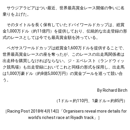
サウジアラビアはつい最近、世界最高賞金レース開催の争いに名
乗りを上げた。
そのタイトルを長く保有していたドバイワールドカップは、総賞
金1,000万ドル（約11億円）を提供しており、伝統的な出走登録の形
式のレースとしては今でも最高賞金額を誇っている。
ペガサスワールドカップは総賞金1,600万ドルを提供することで、
世界最高賞金レースの座を奪ったが、このレースの出走馬関係者は
出走枠を購買しなければならない。ジ・エベレスト（ランドウィッ
ク競馬場）も出走登録においてこれと同様の形式を採用し、出走馬
は1,000万豪ドル（約8億5,000万円）の賞金プールを巡って競い合
う。
By Richard Birch
（1ドル＝約110円、1豪ドル＝約85円）
［Racing Post 2018年4月14日「Organisers reveal more details for
world's richest race at Riyadh track」］