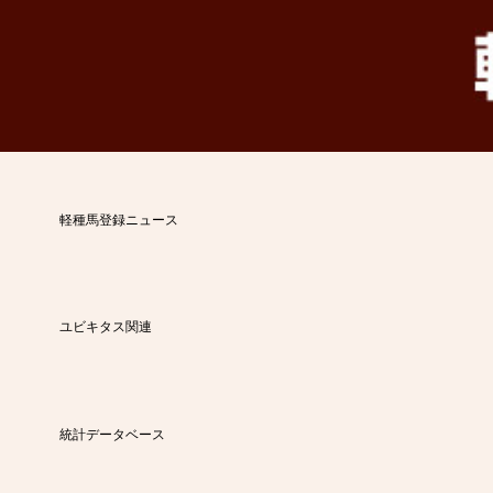
軽種馬登録ニュース
ユビキタス関連
統計データベース