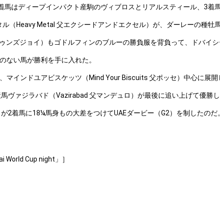
4着馬はディープインパクト産駒のヴィブロスとリアルスティール、3着
（Heavy Metal 父エクシードアンドエクセル）が、ダーレーの種
キトゥンズジョイ）もゴドルフィンのブルーの勝負服を背負って、ドバイシ
のない馬が勝利を手に入れた。
インドユアビスケッツ（Mind Your Biscuits 父ポッセ）中
ァジラバド（Vazirabad 父マンデュロ）が最後に追い上げて優勝
n）が2着馬に18¼馬身もの大差をつけてUAEダービー（G2）を制したの
ai World Cup night」］