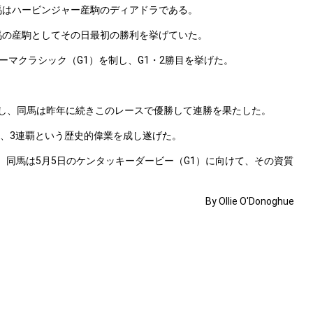
馬はハービンジャー産駒のディアドラである。
牡馬の産駒としてその日最初の勝利を挙げていた。
ーマクラシック（G1）を制し、G1・2勝目を挙げた。
心に展開し、同馬は昨年に続きこのレースで優勝して連勝を果たした。
し、3連覇という歴史的偉業を成し遂げた。
だ。同馬は5月5日のケンタッキーダービー（G1）に向けて、その資質
By Ollie O'Donoghue