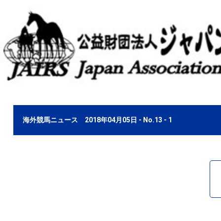
海外競馬ニュース 2018年04月05日 - No.13 - 1