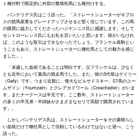
ト種付料で限定的に外部の繁殖牝馬にも種付けする。
パンテリデス氏はこう語った。「ストレートシューターがキプロ
スの競馬産業をグレードアップさせると堅く信じています。この馬
の購買に協力してくださったハジヤンニス氏に感謝します。そして
セントローレンス氏にもお礼を言いたいと思います。彼がいなけれ
ば、このような取引はできなかったでしょう。フランケル産駒とい
うこともあり、ストレートシューターに種牡馬としての魅力を感じ
ました」。
「卓越した血統であることは明白です。父フランケルは、少なく
とも近年において最高の競走馬でした。また、彼の3代母はゲイリー
（Gaily）です。つまり近親に、偉大なピルサドスキー、G1馬のユー
ムザイン（Youmzain）とクレアカドワール（Creachadoir）がいま
す。またナークースは半兄です。ここ数年、ストレートシューター
の多くの半兄弟・半姉妹がさまざまなセリで高額で購買されていま
す」。
しかしパンテリデス氏は、ストレートシューターをその素晴らし
い血統だけで種牡馬として信頼しているわけではないと述べ、こう
語った。