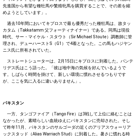
先進国から有望な種牡馬や繁殖牝馬を購買することで、その差を縮
めようとしています」。
過去10年間においてキプロスで最も優秀だった種牡馬は、故タッ
カタム（Takkatamm 父フォーティナイナー）である。同馬は現役
時代、サー・マイケル・スタウト（Sir Michael Stoute）調教師に管
理され、デューハーストS（G1）で4着となった。この馬もハジヤン
ニス氏に所有されていた。
ストレートシューターは、2月15日にキプロスに到着した。パンテ
リデス氏はこう語った。「彼は地中海の気候を好んでいるようで
す。しばらく時間を掛けて、新しい環境に慣れさせるつもりです
が、ここを気に入るに違いありません」。
パキスタン
一方、タンゴファイア（Tango Fire）は3戦して上位に絡むことは
なかったが、素晴らしい血統ゆえにパキスタンに売却された。そし
て昨年11月、パキスタンのサルゴーダの近くのアリアスウォーリア
ックスタッド（Alias Warriach Stud）に到着した。暑さに慣れる時