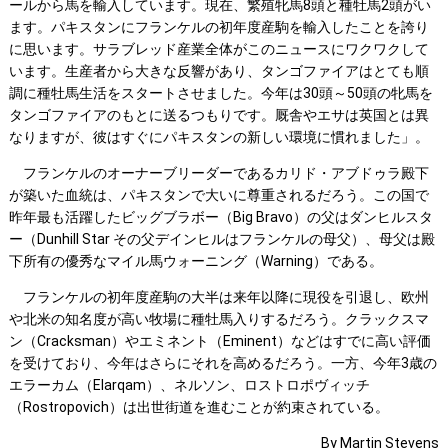
ールから馬を輸入しています。現在、繁殖牝馬8頭と種牡馬2頭がい
ます。パキスタンにフランケルの初年度産駒を輸入したことを誇り
に思います。サラブレッド産業全体がこのニュースにワクワクして
います。生産者から大きな反響があり、タンゴファイアはとても順
調に種牡馬生活をスタートさせました。今年は30頭～50頭の牝馬を
タンゴファイアのもとに送るつもりです。厩舎やエサは英国とは異
なりますが、彼はすぐにパキスタンの新しい環境に慣れました」。
フランケルのオーナーブリーダーであるカリド・アブドゥラ殿下
が築いた血統は、パキスタンで大いに尊重されるだろう。この国で
昨年最も活躍したビッグブラボー（Big Bravo）の父はダンヒルスタ
ー（Dunhill Star その父デインヒルはフランケルの母父）、母父は殿
下所有の優秀なマイル馬ウォーニング（Warning）である。
フランケルの初年度産駒の大半は来年以降に現役を引退し、欧州
や北米の知名度が高い牧場に種牡馬入りするだろう。クラックスマ
ン（Cracksman）やエミネント（Eminent）などはすでに高い評価
を受けており、今年はさらにそれを高めるだろう。一方、今年3歳の
エラーカム（Elarqam）、ネルソン、ロストロポヴィッチ
（Rostropovich）は出世街道を進むことが約束されている。
By Martin Stevens