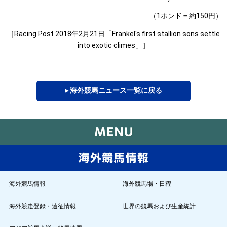
（1ポンド＝約150円）
［Racing Post 2018年2月21日「Frankel's first stallion sons settle
into exotic climes」］
▸ 海外競馬ニュース一覧に戻る
海外競馬情報
海外競馬場・日程
海外競走登録・遠征情報
世界の競馬および生産統計