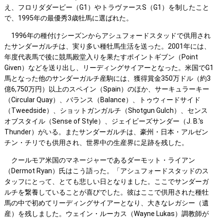
え、フロリダダービー（G1）やトラヴァースS（G1）を制したこと
で、1995年の最優秀3歳牡馬に選ばれた。
1996年の種付けシーズンからアシュフォードスタッドで供用され
たサンダーガルチは、実り多い種牡馬生活を送った。2001年には、
年度代表馬で後に競馬殿堂入りを果たすポイントギブン（Point
Given）などを送り出し、リーディングサイアーとなった。米国でG1
馬となった他のサンダーガルチ産駒には、獲得賞金350万ドル（約3
億6,750万円）以上のスペイン（Spain）のほか、サーキュラーキー
（Circular Quay）、バランス（Balance）、トゥウィードサイド
（Tweedside）、ショットガンガルチ（Shotgun Gulch）、センス
オブスタイル（Sense of Style）、ジェイビーズサンダー（J. B.'s
Thunder）がいる。またサンダーガルチは、豪州・日本・アルゼン
チン・チリでも供用され、世界中の生産界に足跡を残した。
クールモア米国のマネージャーであるダーモット・ライアン
（Dermot Ryan）氏はこう語った。「アシュフォードスタッドのス
タッフにとって、とても悲しい日となりました。ここでサンダーガ
ルチを繋養していることが喜びでした。彼はここで供用された種牡
馬の中で初めてリーディングサイアーとなり、大きなレガシー（遺
産）を残しました。ウェイン・ルーカス（Wayne Lukas）調教師が