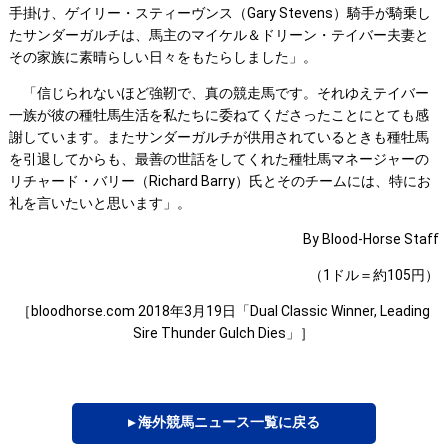
手掛け、ゲイリー・スティーヴンス（Gary Stevens）騎手が騎乗し
たサンダーガルチは、馬主のマイケル＆ドリーン・テイバー夫妻と
その家族に素晴らしい日々をもたらしました」。
「信じられないほど強靭で、真の競走馬です。それゆえテイバー
一族が彼の種牡馬生活を私たちに委ねてくださったことにとても感
謝しています。またサンダーガルチが供用されているときも種牡馬
を引退してからも、最善の世話をしてくれた種牡馬マネージャーの
リチャード・バリー（Richard Barry）氏とそのチームには、特にお
礼を言いたいと思います」。
By Blood-Horse Staff
（1ドル＝約105円）
［bloodhorse.com 2018年3月19日「Dual Classic Winner, Leading
Sire Thunder Gulch Dies」］
▸ 海外競馬ニュース一覧に戻る