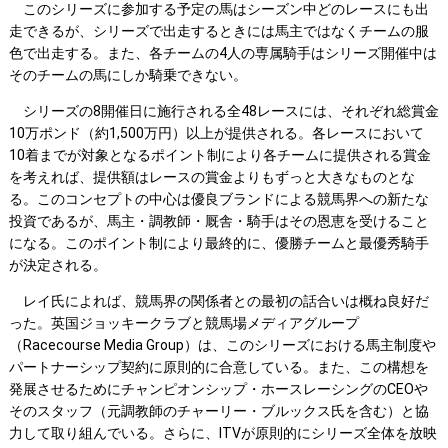
このシリーズに参加する予定の馬はシーズン中どのレースにも出
走できるが、シリーズで出走するときには馬主ではなくチームの服
色で出走する。また、各チームの4人の専属騎手はシリーズ開催中は
そのチームの馬にしか騎乗できない。
シリーズの8開催日に施行される全48レースには、それぞれ総賞金
10万ポンド（約1,500万円）以上が提供される。各レースにおいて
10着までが対象となるポイント制により各チームに提供される賞金
を考えれば、提供額はレースの賞金よりもずっと大きなものとな
る。このコンセプトの中心は優良ブランドによる競馬界への新たな
投資であるが、馬主・調教師・厩舎・騎手はその恩恵を受けること
になる。このポイント制により最終的に、優勝チームと最優秀騎手
が決定される。
レイ氏によれば、競馬界の関係者との最初の話合いは概ね良好だ
った。英国ジョッキークラブと競馬場メディアグループ
（Racecourse Media Group）は、このシリーズにおける馬主制度や
パートナーシップ契約に原則的に合意している。また、この構想を
発展させるためにチャンピオンシップ・ホースレーシングのCEOや
そのスタッフ（元調教師のチャーリー・ブルックス氏を含む）と協
力して取り組んでいる。さらに、ITVが原則的にシリーズ全体を放映