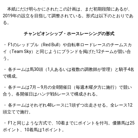
本紙にだけ明らかにされたこの計画は、まだ初期段階にあるが、
2019年の設立を目指して調整されている。形式は以下のとおりであ
る。
チャンピオンシップ・ホースレーシングの形式
・ F1のレッドブル（Red Bull）や自転車ロードレースのチームスカ
イ（Team Sky）と同じようにブランドを掲げた12チームが競い合
う。
・ 各チームは馬30頭（1人あるいは複数の調教師が管理）と騎手4名
で構成。
・ 各チームは7月～9月の全8開催日（毎週木曜夕方に施行）で競い
合う。各開催日はハンデ戦6レースで構成される。
・ 各チームはそれぞれ48レースに1頭ずつ出走させる。全レース12
頭立てで施行。
・ F1と同じような方式で、10着までにポイントを付与。優勝馬は25
ポイント、10着馬は1ポイント。