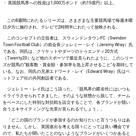
・ 英国競馬界への投資は1,000万ポンド（約15億円）以上。
この8週間にわたるシリーズは、さまざまな主要競馬場で毎週木曜
日夕方に施行され、テレビで2時間半にわたって放映される。
このコンセプトの立役者は、スウィンドンタウンFC（Swindon
Town Football Club）の前会長ジェレミー・レイ（Jeremy Wray）氏
である。同氏は、クリケットやダーツのトゥエンティ20方式
（Twenty20）など他のスポーツで最近見られたように、このシリー
ズが競馬の"観客数・賞金額・参加率を急上昇させること"を期待して
いる。なお、同氏の兄弟エドワード・レイ（Edward Wray）氏はベ
ットフェア社の共同創設者である。
ジェレミー・レイ氏はこう語った。「競馬界の匿名性にはいつも
イライラさせられてきました。そのような状態から脱して、チーム
をベースにした特別な対抗戦を設立することで、各ブランドが競い
合うエキサイティングな光景が見られるでしょう」。
「どこの国のブランドが参加するのか知りたいと言うつもりはあ
りません。しかし、英国進出を考える国々にとっては良い機会です
ので、私たちが聞いたことのないようなブランドがいくつかあると