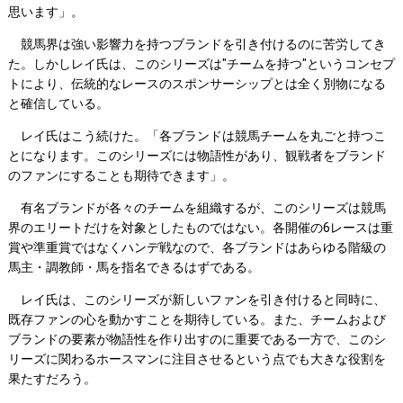
思います」。
競馬界は強い影響力を持つブランドを引き付けるのに苦労してき
た。しかしレイ氏は、このシリーズは"チームを持つ"というコンセプ
トにより、伝統的なレースのスポンサーシップとは全く別物になる
と確信している。
レイ氏はこう続けた。「各ブランドは競馬チームを丸ごと持つこ
とになります。このシリーズには物語性があり、観戦者をブランド
のファンにすることも期待できます」。
有名ブランドが各々のチームを組織するが、このシリーズは競馬
界のエリートだけを対象としたものではない。各開催の6レースは重
賞や準重賞ではなくハンデ戦なので、各ブランドはあらゆる階級の
馬主・調教師・馬を指名できるはずである。
レイ氏は、このシリーズが新しいファンを引き付けると同時に、
既存ファンの心を動かすことを期待している。また、チームおよび
ブランドの要素が物語性を作り出すのに重要である一方で、このシ
リーズに関わるホースマンに注目させるという点でも大きな役割を
果たすだろう。