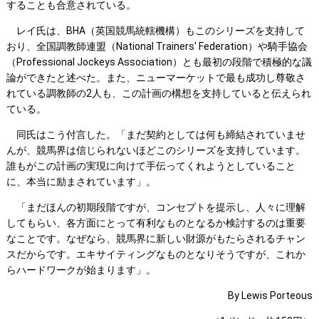
することも合意されている。
レイ氏は、BHA（英国競馬統轄機構）もこのシリーズを支持して
おり、全国調教師連盟（National Trainers' Federation）や騎手協会
（Professional Jockeys Association）とも最初の段階で積極的な議
論ができたと述べた。また、ニューマーケットで最も成功し尊敬さ
れている調教師の2人も、この計画の構想を支持していると伝えられ
ている。
同氏はこう付言した。「まだ契約としては何も締結されていませ
んが、競馬界は信じられないほどこのシリーズを支持しています。
誰もがこの計画の実現に向けて手伝ってくれようとしていること
に、本当に励まされています」。
「まだほんの初期段階ですが、コンセプトを提示し、人々に理解
してもらい、各方面にとって有利なものとなるか検討するのは重要
なことです。なぜなら、競馬界に新しい財源がもたらされるチャン
スだからです。エキサイティングなものとなりそうですが、これか
らハードワークが始まります」。
By Lewis Porteous