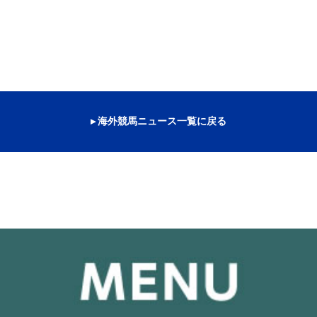
▸ 海外競馬ニュース一覧に戻る