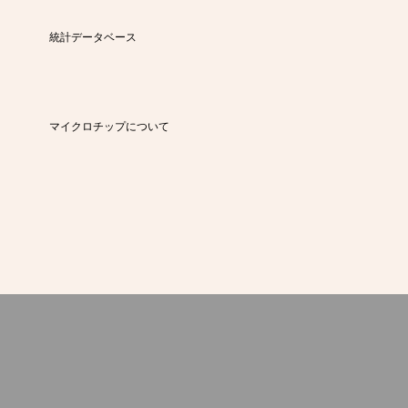
統計データベース
マイクロチップについて