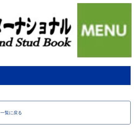
ス一覧に戻る