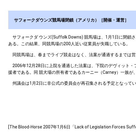
サフォークダウンズ競馬場閉鎖（アメリカ）［開催・運営］
サフォークダ ウンズ(Suffolk Downs) 競馬場は、1月
ある。この結果、同競馬場の200人近い従業員が失職している。
同競馬場は、春までライブ競走はなく、法案が通過するまでは営業
2006年12月28日に上院を通過した法案は、下院のデヴィット・フリン
援者である。同 競犬場の所有者であるカーニー（Carney）一族が
州議会は1月2日に非公式の委員会が再召集される予定となってい
[The Blood-Horse 2007年1月6日「Lack of Legislation Forces Suffo