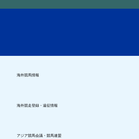
海外競馬情報
海外競走登録・遠征情報
アジア競馬会議・競馬連盟