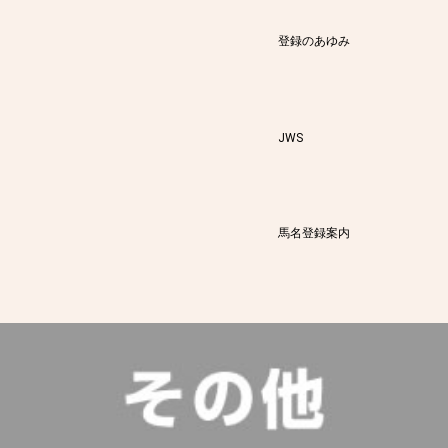
登録のあゆみ
JWS
馬名登録案内