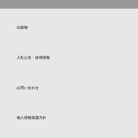
出版物
入札公告・採用情報
お問い合わせ
個人情報保護方針