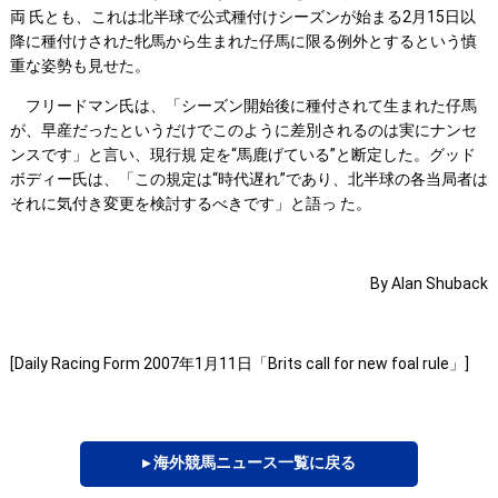
両 氏とも、これは北半球で公式種付けシーズンが始まる2月15日以
降に種付けされた牝馬から生まれた仔馬に限る例外とするという慎
重な姿勢も見せた。
フリードマン氏は、「シーズン開始後に種付されて生まれた仔馬
が、早産だったというだけでこのように差別されるのは実にナンセ
ンスです」と言い、現行規 定を“馬鹿げている”と断定した。グッド
ボディー氏は、「この規定は“時代遅れ”であり、北半球の各当局者は
それに気付き変更を検討するべきです」と語っ た。
By Alan Shuback
[Daily Racing Form 2007年1月11日「Brits call for new foal rule」]
▸ 海外競馬ニュース一覧に戻る