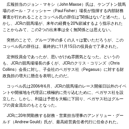
広報担当のジョン・マキシ（John Maxse）氏は、ケンプトン競馬
場のポール・フィッシャー（Paul Fisher）場長が指揮する内部財務
審査が行われることとコッペル氏の辞任は“関係はない”と述べた。し
かし、JCRの競馬場が、来年の経費を20%節減するよう指示された
ことからみて、この2つの出来事は全く無関係とは思えない。
突然のことで、グループ外の多くの人々は驚いただろうが、この
コッペル氏の辞任は、最終的に11月15日の役員会で了承された。
定例役員会であったが、思いがけぬ雰囲気となった。というの
も、JCRの競馬場場長の多くが、JCRのクリス・コリンズ（Chris
Collins）会長に対し、子会社のペガサス社（Pegasus）に対する財
政負担の増大に懸念を表明したのだ。
コッペル氏は2006年6月、JCRの競馬場のレース開催日以外のイベ
ントや開催地を代理店に積極的に売り込むために、ペガサス社を設
立した。しかし、利益は予想を大幅に下回り、ペガサス社はグルー
プの資金流出のもととなった。
JCRに20年間勤務する財務・営業担当理事のアンドリュー・グー
ルド（Andrew Gould）氏が、最高経営責任者代行に任命された。