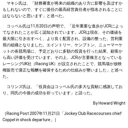
マキシ氏は、「財務審査が将来の組織のあり方に影響を及ぼすか
もしれないので、すぐに後任の最高経営責任者が指名されることに
はならないと思います」と述べた。
コッペル氏は11月20日の声明で、「近年重要な進歩がJCRによっ
てなされたことが広く認知されています。JCRは現在、その価値を
最大限に引き出すべく、より良く配置され、設備の整った、営利重
視の組織となりました。エイントリー、ケンプトン、ニューマーケ
ットの各競馬場に、予定どおりに多額の投資を行った結果、顧客か
ら高い評価を受けています。その上、JCRが主要株主となっている
レーシングUK社（Racing UK）が設立されたことで、競馬場が放映
権販売で適正な報酬を確保するための仕組みが整いました」と述べ
た。
コリンズ氏は、「役員会はコッペル氏の多大な貢献に感謝してお
り、同氏の今後の成功を祈っています」と語った。
By Howard Wright
［Racing Post 2007年11月21日「Jockey Club Racecourses chief
Coppel in shock departure」］