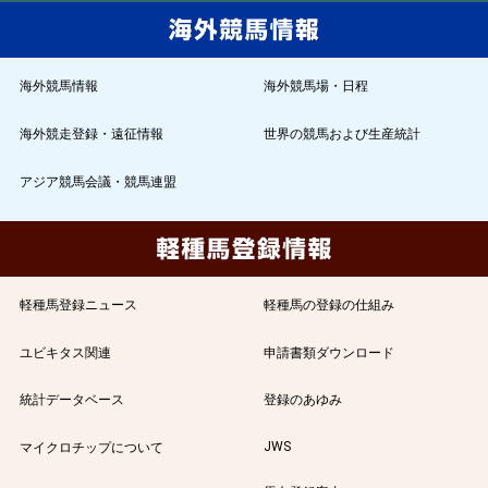
海外競馬情報
海外競馬場・日程
海外競走登録・遠征情報
世界の競馬および生産統計
アジア競馬会議・競馬連盟
軽種馬登録ニュース
軽種馬の登録の仕組み
ユビキタス関連
申請書類ダウンロード
統計データベース
登録のあゆみ
JWS
マイクロチップについて