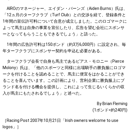
AIROのマネージャー、エイダン・バーンズ（Aiden Burns）氏は、
「12ヵ月のターフクラブ（Turf Club）との交渉を経て、登録条件と
1年間の宣伝許可料について合意が成立しました。このロゴマークに
よって馬主は自身の事業を宣伝したり、広告を望む会社にスポンサ
ーとなってもらうこともできるでしょう」と語った。
1年間の広告許可料は150ポンド（約3万6,000円）に設定され、毎
年ターフクラブにスポンサー契約を申込む必要がある。
ターフクラブ会長で自身も馬主であるピアス・モロニー（Pierce
Molony）氏は、「他のスポーツと同様に出場騎手の勝負服にロゴマ
ークを付けることを認めることで、馬主に便宜をはかることができ
ることを喜んでいます。この計画により、営利企業に勝負服上にブ
ランド名を付ける機会を提供し、これによって生じるいくらかの収
入が馬主にもたされるでしょう」と述べた。
By Brian Fleming
(1ポンド=約240円)
［Racing Post 2007年10月21日「Irish owners welcome to use
logos」］