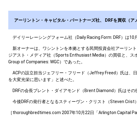
アーリントン・キャピタル・パートナーズ社、 DRFを買収（ア
デイリーレーシングフォーム社（Daily Racing Form: D
新オーナーは、ワシントンを本拠とする民間投資会社アーリントン・キャピタル
ジアスト・メディア社（Sports Enthusiast Media）の買収と、
Group of Companies: WGC）であった。
ACPの設立担当ジェフリー・フリード（Jeffrey Freed）
を大変光栄に思います」と述べた。
DRFの会長ブレント・ダイアモンド（Brent Diamond）氏は
今後DRFの発行者となるスティーヴン・クリスト（Steven Cr
［thoroughbredtimes.com 2007年10月22日「Arlington Capital Par