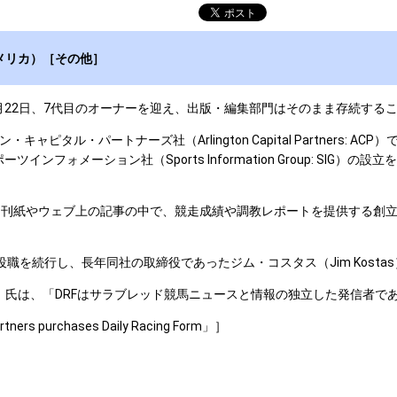
メリカ）［その他］
RF）は10月22日、7代目のオーナーを迎え、出版・編集部門はそのまま存続す
・パートナーズ社（Arlington Capital Partners: A
スポーツインフォメーション社（Sports Information Group: SI
氏は、日刊紙やウェブ上の記事の中で、競走成績や調教レポートを提供する創立
その役職を続行し、長年同社の取締役であったジム・コスタス（Jim Kost
ist）氏は、「DRFはサラブレッド競馬ニュースと情報の独立した発信者
tners purchases Daily Racing Form」］