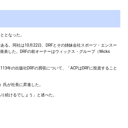
ることとなった。
CP）である。同社は10月22日、DRFとその姉妹会社スポーツ・エンスー
G）の設立を発表した。DRFの前オーナーはウィックス・グループ（Wicks
113年の出版社DRFの買収について、「ACPはDRFに投資すること
as）氏が社長に昇進した。
であり続けるでしょう」と述べた。