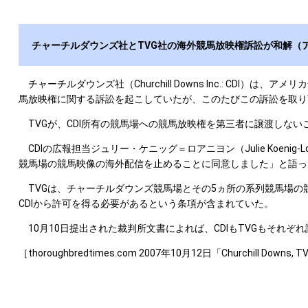
チャーチルダウンズ社とTVG社の海外競馬放映権訴訟が和解（
チャーチルダウンズ社（Churchill Downs Inc.: CDI）は、
馬放映権に関する訴訟を起こしていたが、このたびこの訴訟を取り
TVGが、CDI所有の競馬場への競馬放映権を第三者に譲渡しな
CDIの広報担当ジュリー・ケニッグ＝ロアニヨン（Julie Koenig
競馬場の競馬映像の海外配信を止めることに同意しました」と語っ
TVGは、チャーチルダウンズ競馬場とその5ヵ所の系列競馬場の競
CDIから許可を得る必要があるという条項が含まれていた。
10月10日提出された裁判所文書によれば、CDIもTVGもそれ
［thoroughbredtimes.com 2007年10月12日「Churchill Downs, TVG