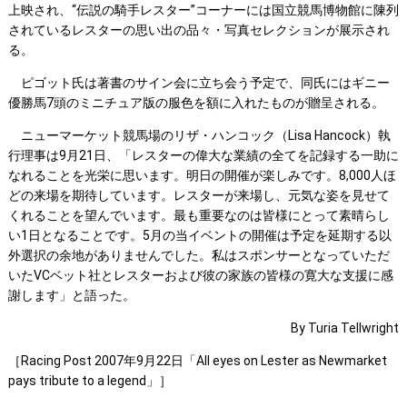
上映され、“伝説の騎手レスター”コーナーには国立競馬博物館に陳列
されているレスターの思い出の品々・写真セレクションが展示され
る。
ピゴット氏は著書のサイン会に立ち会う予定で、同氏にはギニー
優勝馬7頭のミニチュア版の服色を額に入れたものが贈呈される。
ニューマーケット競馬場のリザ・ハンコック（Lisa Hancock）執
行理事は9月21日、「レスターの偉大な業績の全てを記録する一助に
なれることを光栄に思います。明日の開催が楽しみです。8,000人ほ
どの来場を期待しています。レスターが来場し、元気な姿を見せて
くれることを望んでいます。最も重要なのは皆様にとって素晴らし
い1日となることです。5月の当イベントの開催は予定を延期する以
外選択の余地がありませんでした。私はスポンサーとなっていただ
いたVCベット社とレスターおよび彼の家族の皆様の寛大な支援に感
謝します」と語った。
By Turia Tellwright
［Racing Post 2007年9月22日「All eyes on Lester as Newmarket
pays tribute to a legend」］