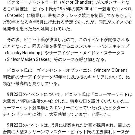
ビクター・チャンドラー社（Victor Chandler）がスポンサーとな
るこの開催は、ピゴット氏が1957年の英2000ギニー競走でクレペロ
（Crepello）に騎乗し、最初にクラシック競走を制覇してからちょう
ど50年となる今年5月に行われる予定であったが、同氏がスイスで心
臓発作を患ったため延期されていた。
その後、ピゴット氏が快復したので、このイベントが開催される
こととなった。同氏が賞を贈呈するニジンスキー・ハンデキャップ
（Nijinsky Handicap）やサーアイヴァー・メイドン・ステークス
（Sir Ivor Maiden Stakes）等のレースが呼び物となる。
ピゴット氏は、ヴィンセント・オブライエン（Vincent O’Brien）
調教師のサーアイヴァーを60年間に及ぶ彼のキャリアにおいて、比
類ない最高馬と見なしている。
9月22日のイベントについて、ピゴット氏は「ニューマーケットは
大変長い間私の生活の中心でした。特別な日を設けていただいたニ
ューマーケット競馬場とスポンサーになっていただいたビクター・
チャンドラー社に対し、大変感謝しています」と語った。
9月22日のイベントは、5月に提案された計画が採用され、競走の
合間に大型スクリーンでレスター・ピゴット氏の主要勝利レースが